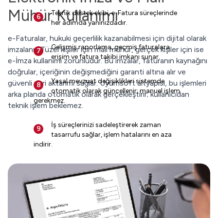
Mühür Kullanımı
Teknik destek ekibi, e-Fatura süreçlerinde
6
her adımda yanınızdadır.
e-Faturalar, hukuki geçerlilik kazanabilmesi için dijital olarak
Gelişmiş raporlama, geçmiş faturalara
imzalanır. Tüzel kişiler için mali mühür, gerçek kişiler için ise
7
erişim ve fatura takibi imkanı sunar.
e-İmza kullanımı zorunludur. Bu imzalar, faturanın kaynağını
doğrular, içeriğinin değişmediğini garanti altına alır ve
Yasal mevzuat değişiklikleri sistemde
güvenli veri aktarımı sağlar. Uyumsoft altyapısı, bu işlemleri
8
otomatik olarak güncellenir; manuel işlem
arka planda otomatik olarak gerçekleştirir; kullanıcıdan
gerekmez.
teknik işlem beklemez.
İş süreçlerinizi sadeleştirerek zaman
9
tasarrufu sağlar, işlem hatalarını en aza
indirir.
Uyumsoft’un yüksek güvenlik standartları
10
ile verileriniz koruma altındadır.