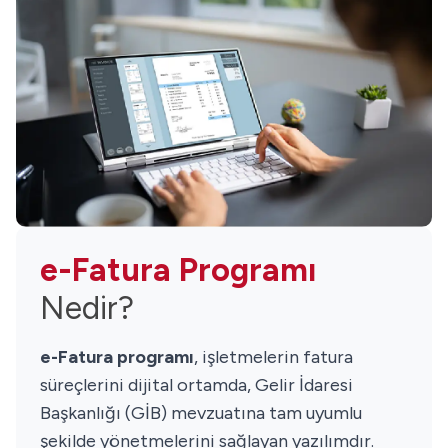
gerçekleşir. Bu yapı, hem hata riskini azaltır
hem de kullanıcıya zaman kazandırır. Ayrıca e-
Fatura, belge bütünlüğü, yasal uyum ve geriye
dönük erişim açısından da avantaj sunar.
Geleneksel yöntemlere kıyasla daha
sürdürülebilir ve hızlı bir çözüm sunan e-
Fatura, işletmelerin dijitalleşme sürecinde
önemli bir adımdır.
e-Fatura Programı
Nedir?
e-Fatura programı
, işletmelerin fatura
süreçlerini dijital ortamda, Gelir İdaresi
Başkanlığı (GİB) mevzuatına tam uyumlu
şekilde yönetmelerini sağlayan yazılımdır.