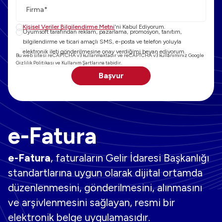
Firm
Kişisel Veriler Bilgilendirme Metni
'ni Kabul Ediyorum.
Uyumsoft tarafından reklam, pazarlama, promosyon, tanıtım,
bilgilendirme ve ticari amaçlı SMS, e-posta ve telefon yoluyla
elektronik ileti gönderilmesine onay verdiğimi beyan ediyorum.
Bu web sitesi reCAPTCHA v3 kullanmaktadır ve reCAPTCHA v3 kullanımınız
Google
Gizlilik Politikası
ve
Kullanım Şartları
na tabidir.
Başvur
e-Fatura
e-Fatura
, faturaların Gelir İdaresi Başkanlığı
standartlarına uygun olarak dijital ortamda
düzenlenmesini, gönderilmesini, alınmasını
ve arşivlenmesini sağlayan, resmi bir
elektronik belge uygulamasıdır.