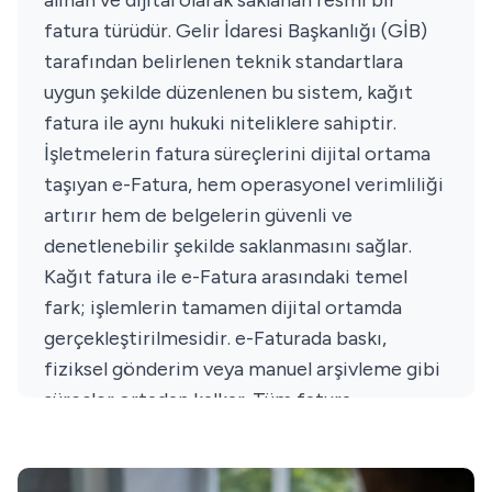
alınan ve dijital olarak saklanan resmi bir
fatura türüdür. Gelir İdaresi Başkanlığı (GİB)
tarafından belirlenen teknik standartlara
uygun şekilde düzenlenen bu sistem, kağıt
fatura ile aynı hukuki niteliklere sahiptir.
İşletmelerin fatura süreçlerini dijital ortama
taşıyan e-Fatura, hem operasyonel verimliliği
artırır hem de belgelerin güvenli ve
denetlenebilir şekilde saklanmasını sağlar.
Kağıt fatura ile e-Fatura arasındaki temel
fark; işlemlerin tamamen dijital ortamda
gerçekleştirilmesidir. e-Faturada baskı,
fiziksel gönderim veya manuel arşivleme gibi
süreçler ortadan kalkar. Tüm fatura
hareketleri sistem üzerinden, zaman damgası
ve mali mühür ile güvence altına alınarak