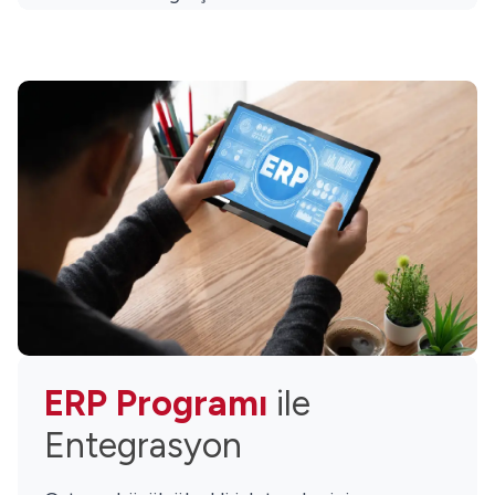
süreci ile muhasebe süreci tek adımda
yönetilerek işletmelere operasyonel
verimlilik kazandırır.
ERP Programı
ile
Entegrasyon