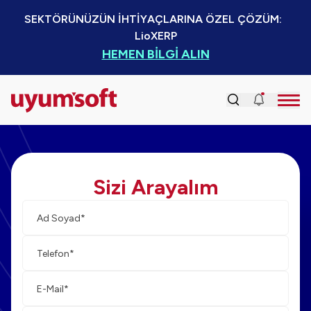
SEKTÖRÜNÜZÜN İHTİYAÇLARINA ÖZEL ÇÖZÜM:  
LioXERP
HEMEN BİLGİ ALIN
Sizi Arayalım
Ad-
Tele
Mail