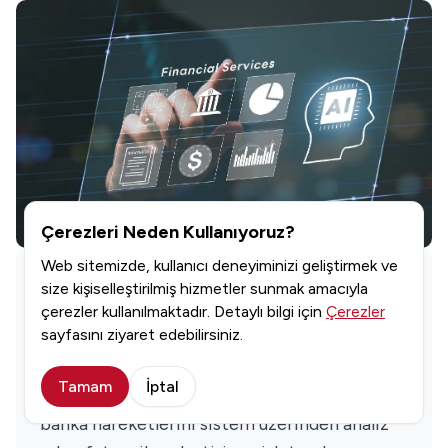
Çerezleri Neden Kullanıyoruz?
Web sitemizde, kullanıcı deneyiminizi geliştirmek ve
Banka
Entegrasyonları
size kişiselleştirilmiş hizmetler sunmak amacıyla
çerezler kullanılmaktadır. Detaylı bilgi için
Çerezler
sayfasını ziyaret edebilirsiniz.
Faturaya bağlı tahsilat ve ödeme
hareketlerinin banka sistemi ile eşleşmesini
Tamam
İptal
sağlar. Uyumsoft e-Fatura çözümü, ilgili
banka hareketlerini sistem üzerinden analiz