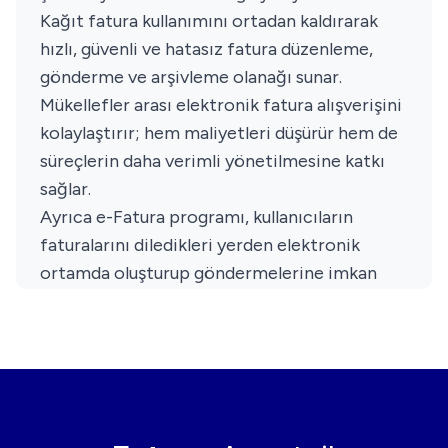
Kağıt fatura kullanımını ortadan kaldırarak
hızlı, güvenli ve hatasız fatura düzenleme,
gönderme ve arşivleme olanağı sunar.
Mükellefler arası elektronik fatura alışverişini
kolaylaştırır; hem maliyetleri düşürür hem de
süreçlerin daha verimli yönetilmesine katkı
sağlar.
Ayrıca e-Fatura programı, kullanıcıların
faturalarını diledikleri yerden elektronik
ortamda oluşturup göndermelerine imkan
tanır. Bu sayede işletmeler, hem yasal
yükümlülüklerini zamanında ve doğru şekilde
yerine getirir hem de iş akışlarını modern,
entegre ve çevre dostu bir yapıya taşır.