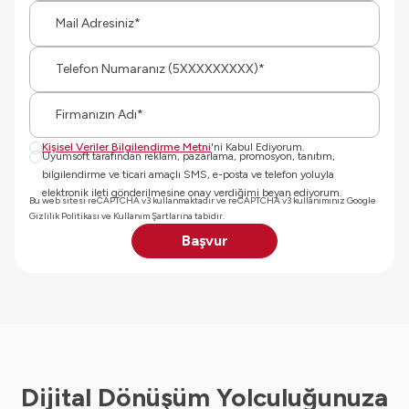
Mail
Tele
Firm
Kişisel Veriler Bilgilendirme Metni
'ni Kabul Ediyorum.
Uyumsoft tarafından reklam, pazarlama, promosyon, tanıtım,
bilgilendirme ve ticari amaçlı SMS, e-posta ve telefon yoluyla
elektronik ileti gönderilmesine onay verdiğimi beyan ediyorum.
Bu web sitesi reCAPTCHA v3 kullanmaktadır ve reCAPTCHA v3 kullanımınız
Google
Gizlilik Politikası
ve
Kullanım Şartları
na tabidir.
Başvur
Dijital Dönüşüm Yolculuğunuza