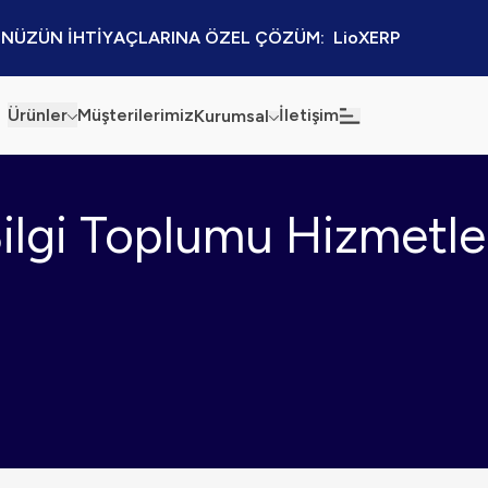
NÜZÜN İHTİYAÇLARINA ÖZEL ÇÖZÜM:  LioXERP
Ürünler
Müşterilerimiz
İletişim
Kurumsal
Haberler
Blog
ilgi Toplumu Hizmetle
Sürdürülebilirlik
Kaynaklar
Kalite Politikamız
Kampanyalar
Bilgi Güvenliği
Etkinlikler
Bilgi Toplumu Hizmetleri
Sektörel Çözümler
İş Ortaklığı Platformu