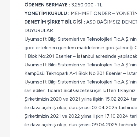
ÖDENEN SERMAYE :
3.250.000.-TL
YÖNETİM KURULU :
MEHMET ÖNDER – YÖNETİM
DENETİM ŞİRKET BİLGİSİ :
ASD BAĞIMSIZ DENET
DUYURULAR:
Uyumsoft Bilgi Sistemleri ve Teknolojileri Tic.A.Ş.’
göre ertelenen gündem maddelerinin görüşüleceği Ge
1 Blok No:201 Esenler – İstanbul adresinde yapılacakt
Uyumsoft Bilgi Sistemleri ve Teknolojileri Tic.A.Ş.’n
Kampüsü Teknopark A-1 Blok No:201 Esenler – İstanb
Uyumsoft Bilgi Sistemleri ve Teknolojileri Tic.A.Ş.’nin
ilan edilen Ticaret Sicil Gazetesi için lütfen tıklayınız.
Şirketimizin 2020 ve 2021 yılına ilişkin 15.02.2024 ta
ile dava açılmış olup, duruşması 03.04.2025 tarihinde 
Şirketimizin 2021 ve 2022 yılına ilişkin 17.10.2024 ta
ile dava açılmış olup, duruşması 09.04.2025 tarihinde 