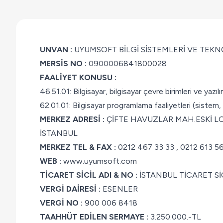
UNVAN :
UYUMSOFT BİLGİ SİSTEMLERİ VE TEKN
MERSİS NO :
0900006841800028
FAALİYET KONUSU :
46.51.01: Bilgisayar, bilgisayar çevre birimleri ve yazıl
62.01.01: Bilgisayar programlama faaliyetleri (sistem, 
MERKEZ ADRESİ :
ÇİFTE HAVUZLAR MAH.ESKİ LO
İSTANBUL
MERKEZ TEL & FAX :
0212 467 33 33 , 0212 613 5
WEB :
www.uyumsoft.com
TİCARET SİCİL ADI & NO :
İSTANBUL TİCARET Sİ
VERGİ DAİRESİ :
ESENLER
VERGİ NO :
900 006 8418
TAAHHÜT EDİLEN SERMAYE :
3.250.000.-TL