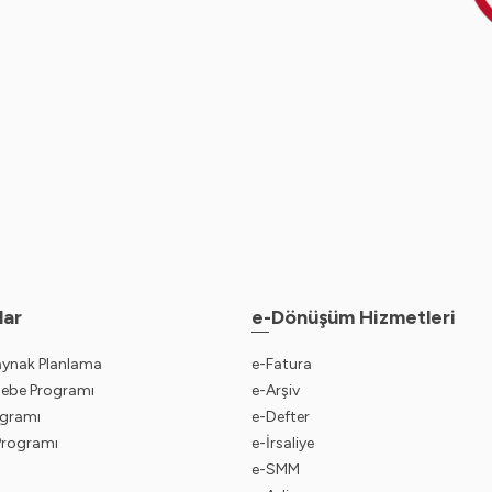
lar
e-Dönüşüm Hizmetleri
aynak Planlama
e-Fatura
sebe Programı
e-Arşiv
gramı
e-Defter
 Programı
e-İrsaliye
e-SMM