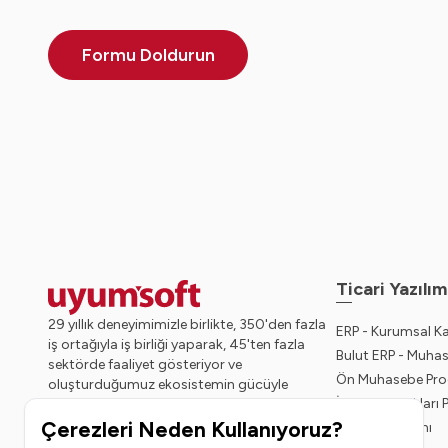
Formu Doldurun
Ticari Yazılım
29 yıllık deneyimimizle birlikte, 350'den fazla
ERP - Kurumsal K
iş ortağıyla iş birliği yaparak, 45'ten fazla
Bulut ERP - Muha
sektörde faaliyet gösteriyor ve
Ön Muhasebe Pro
oluşturduğumuz ekosistemin gücüyle
İnsan Kaynakları
geleceğe sağlam adımlarla ilerliyoruz.
Çerezleri Neden Kullanıyoruz?
Bordro Yazılımı