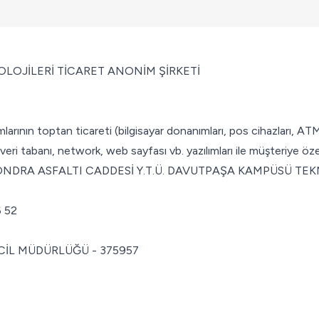
OLOJİLERİ TİCARET ANONİM ŞİRKETİ
ımlarının toptan ticareti (bilgisayar donanımları, pos cihazları, ATM
veri tabanı, network, web sayfası vb. yazılımları ile müşteriye öze
NDRA ASFALTI CADDESİ Y.T.Ü. DAVUTPAŞA KAMPÜSÜ TEKN
6 52
CİL MÜDÜRLÜĞÜ - 375957