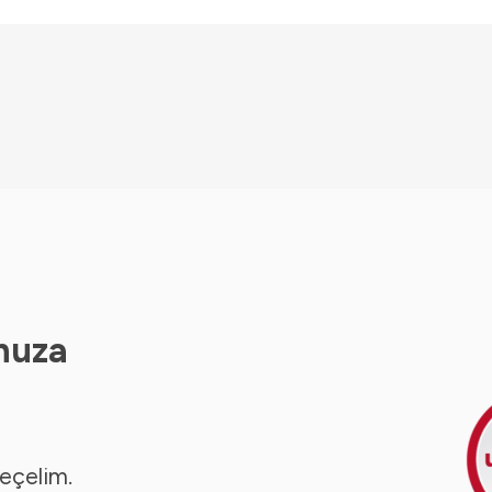
nuza
seçelim.