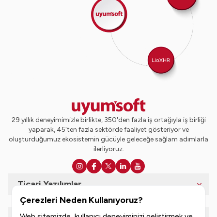
29 yıllık deneyimimizle birlikte, 350'den fazla iş ortağıyla iş birliği
yaparak, 45'ten fazla sektörde faaliyet gösteriyor ve
oluşturduğumuz ekosistemin gücüyle geleceğe sağlam adımlarla
ilerliyoruz.
Ticari Yazılımlar
Çerezleri Neden Kullanıyoruz?
Web sitemizde, kullanıcı deneyiminizi geliştirmek ve