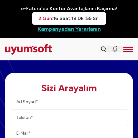
e-Fatura'da Kontör Avantajlarını Kaçırma!
2
Gün
:
16
Saat
:
19
Dk.
:
54
Sn.
Kampanyadan Yararlanın
Sizi Arayalım
Ad-
Tele
Mail