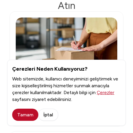
Atın
Çerezleri Neden Kullanıyoruz?
Web sitemizde, kullanıcı deneyiminizi geliştirmek ve
Dijital Dönüşüm
size kişiselleştirilmiş hizmetler sunmak amacıyla
e-İrsaliye Nedir?
çerezler kullanılmaktadır. Detaylı bilgi için
Çerezler
e-irsaliye, mal sevkiyatında dijital ortamda kesilen bir
sayfasını ziyaret edebilirsiniz.
belgedir. Bu belgenin detayları ise yazımızda yer
almaktadır.
Tamam
İptal
Devamını Oku