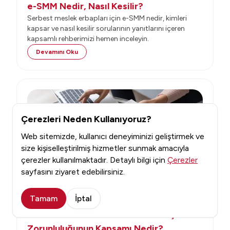
e-SMM Nedir, Nasıl Kesilir?
Serbest meslek erbapları için e-SMM nedir, kimleri
kapsar ve nasıl kesilir sorularının yanıtlarını içeren
kapsamlı rehberimizi hemen inceleyin.
Devamını Oku
Çerezleri Neden Kullanıyoruz?
Web sitemizde, kullanıcı deneyiminizi geliştirmek ve
size kişiselleştirilmiş hizmetler sunmak amacıyla
çerezler kullanılmaktadır. Detaylı bilgi için
Çerezler
sayfasını ziyaret edebilirsiniz.
Tamam
İptal
Dijital Dönüşüm
e-Serbest Meslek Makbuzuna Geçme
Zorunluluğunun Kapsamı Nedir?