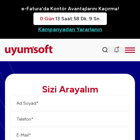
e-Fatura'da Kontör Avantajlarını Kaçırma!
0
Gün
:
13
Saat
:
58
Dk.
:
8
Sn.
Kampanyadan Yararlanın
Sizi Arayalım
Ad-
Tele
Mail