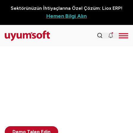
Sektörünüzün İhtiyaçlarına Özel Çözüm: Liox ERP!
Hemen Bilgi Alın
Liox CRM
ile Liderlik
Sizinle
Liox CRM ile İşletmenizi Zirveye Taşıyan Müşteri
Merkezli Çözümler
Demo Talep Edin