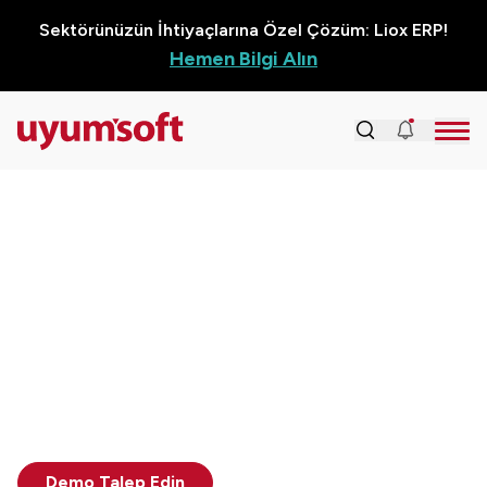
Sektörünüzün İhtiyaçlarına Özel Çözüm: Liox ERP!
Hemen Bilgi Alın
Lider
İnsan Kaynakları
Yönetimi
İnsan Kaynakları Yönetiminde Dijital Dönüşümün
Lideri Liox HR!
Demo Talep Edin