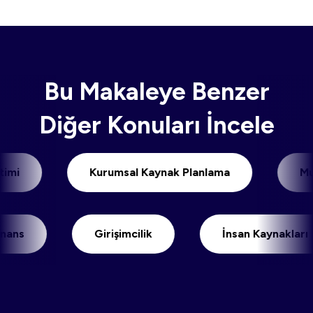
geçerliliğe sahiptir.
Bu Makaleye Benzer
Diğer Konuları İncele
 Yönetimi
Kurumsal Kaynak Planlama
Girişimcilik
İnsan Kaynakları