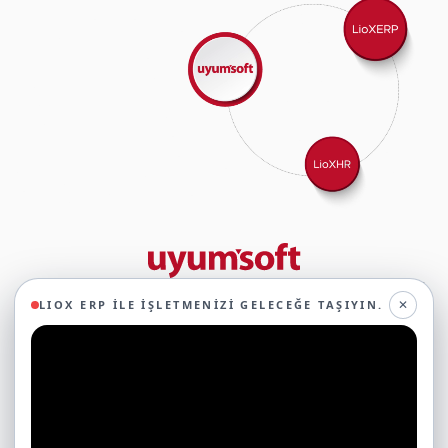
29 yıllık deneyimimizle birlikte, 350'den fazla iş ortağıyla iş birliği
✕
LIOX ERP ILE İŞLETMENIZI GELECEĞE TAŞIYIN.
yaparak, 45'ten fazla sektörde faaliyet gösteriyor ve
oluşturduğumuz ekosistemin gücüyle geleceğe sağlam adımlarla
ilerliyoruz.
Ticari Yazılımlar