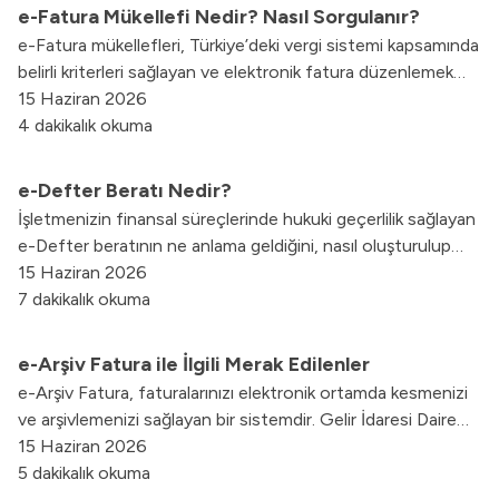
e-Fatura Mükellefi Nedir? Nasıl Sorgulanır?
e-Fatura mükellefleri, Türkiye’deki vergi sistemi kapsamında
belirli kriterleri sağlayan ve elektronik fatura düzenlemek
zorunda olan kurum ve kişilerdir.
15 Haziran 2026
4 dakikalık okuma
e-Defter Beratı Nedir?
İşletmenizin finansal süreçlerinde hukuki geçerlilik sağlayan
e-Defter beratının ne anlama geldiğini, nasıl oluşturulup
gönderildiğini ve güncel yasal yükleme sürelerini tüm
15 Haziran 2026
detaylarıyla keşfedin.
7 dakikalık okuma
e-Arşiv Fatura ile İlgili Merak Edilenler
e-Arşiv Fatura, faturalarınızı elektronik ortamda kesmenizi
ve arşivlemenizi sağlayan bir sistemdir. Gelir İdaresi Daire
Başkanlığı’nın belirlediği standartlara uygun şekilde
15 Haziran 2026
hazırlanan e-Arşiv Fatura’lar, hukuken kâğıt faturayla aynı
5 dakikalık okuma