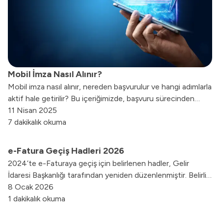
Mobil İmza Nasıl Alınır?
Mobil imza nasıl alınır, nereden başvurulur ve hangi adımlarla
aktif hale getirilir? Bu içeriğimizde, başvuru sürecinden
aktivasyona, kullanım alanlarından sunduğu avantajlara
11 Nisan 2025
kadar tüm detayları adım adım ele alacağız.
7 dakikalık okuma
e-Fatura Geçiş Hadleri 2026
2024’te e-Faturaya geçiş için belirlenen hadler, Gelir
İdaresi Başkanlığı tarafından yeniden düzenlenmiştir. Belirli
bir ciroyu aşan işletmeler, e-Faturaya dahil olmak
8 Ocak 2026
zorundadır.
1 dakikalık okuma