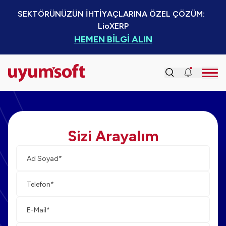
SEKTÖRÜNÜZÜN İHTİYAÇLARINA ÖZEL ÇÖZÜM:  
LioXERP
HEMEN BİLGİ ALIN
Sizi Arayalım
Ad-
Tele
Mail