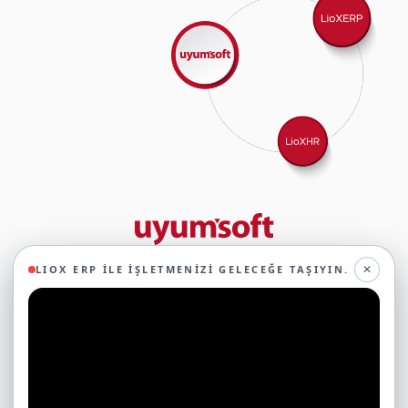
29 yıllık deneyimimizle birlikte, 350'den fazla iş ortağıyla iş birliği
✕
LIOX ERP ILE İŞLETMENIZI GELECEĞE TAŞIYIN.
yaparak, 45'ten fazla sektörde faaliyet gösteriyor ve
oluşturduğumuz ekosistemin gücüyle geleceğe sağlam adımlarla
ilerliyoruz.
Ticari Yazılımlar
Çerezleri Neden Kullanıyoruz?