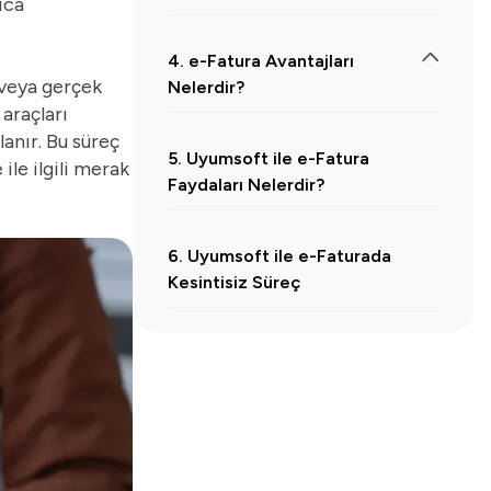
ıca
4. e-Fatura Avantajları
 veya gerçek
Nelerdir?
araçları
4.1.
1. Maliyetleri Önemli Ölçüde Azaltır
lanır. Bu süreç
5. Uyumsoft ile e-Fatura
le ilgili merak
4.2.
2. Süreçleri Hızlandırır ve Operasyonel Verimlilik Sağlar
Faydaları Nelerdir?
4.3.
3. Güvenli ve Standartlara Uygun Saklanır
4.4.
4. Hata Payını ve Uyuşmazlıkları Azaltır
6. Uyumsoft ile e-Faturada
Kesintisiz Süreç
4.5.
5. Denetim, Raporlama ve Geriye Dönük İncelemeyi Kolaylaştırır
4.6.
8. Çevre Dostudur ve Sürdürülebilirliği Destekler