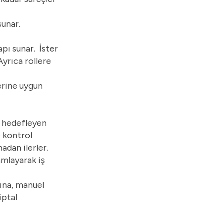
unar.
pı sunar. İster
Ayrıca rollere
erine uygun
i hedefleyen
e kontrol
adan ilerler.
mlayarak iş
rına, manuel
iptal