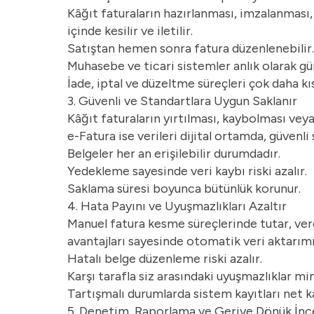
Kâğıt faturaların hazırlanması, imzalanması,
içinde kesilir ve iletilir.
Satıştan hemen sonra fatura düzenlenebilir.
Muhasebe ve ticari sistemler anlık olarak gü
İade, iptal ve düzeltme süreçleri çok daha kıs
3. Güvenli ve Standartlara Uygun Saklanır
Kâğıt faturaların yırtılması, kaybolması veya 
e-Fatura ise verileri dijital ortamda, güvenli
Belgeler her an erişilebilir durumdadır.
Yedekleme sayesinde veri kaybı riski azalır.
Saklama süresi boyunca bütünlük korunur.
4. Hata Payını ve Uyuşmazlıkları Azaltır
Manuel fatura kesme süreçlerinde tutar, vergi
avantajları sayesinde otomatik veri aktarımı
Hatalı belge düzenleme riski azalır.
Karşı tarafla siz arasındaki uyuşmazlıklar m
Tartışmalı durumlarda sistem kayıtları net ka
5. Denetim, Raporlama ve Geriye Dönük İnce