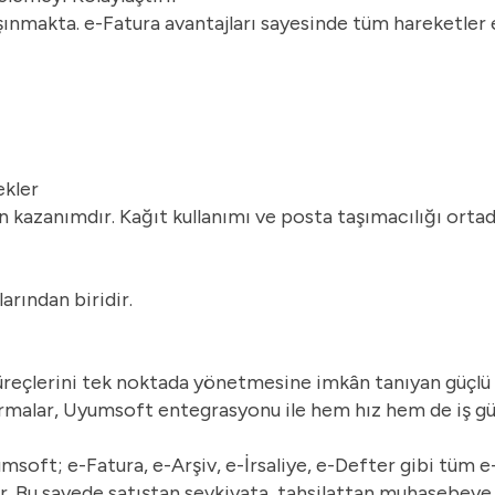
şınmakta. e-Fatura avantajları sayesinde tüm hareketler e
ekler
 kazanımdır. Kağıt kullanımı ve posta taşımacılığı orta
arından biridir.
üreçlerini tek noktada yönetmesine imkân tanıyan güçlü
irmalar, Uyumsoft entegrasyonu ile hem hız hem de iş g
msoft; e-Fatura,
e-Arşiv
, e-İrsaliye, e-Defter gibi tüm 
rır. Bu sayede satıştan sevkiyata, tahsilattan muhasebeye