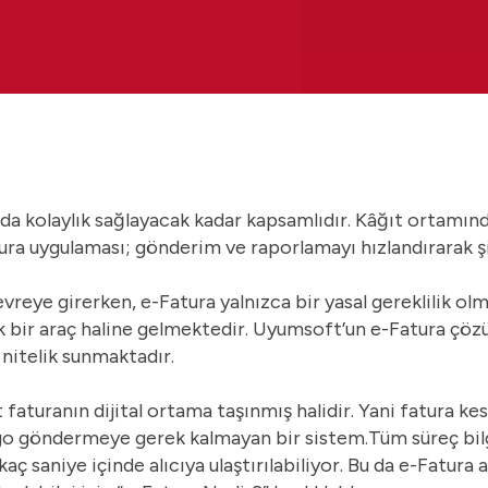
anda kolaylık sağlayacak kadar kapsamlıdır. Kâğıt ortamın
tura uygulaması; gönderim ve raporlamayı hızlandırarak şir
vreye girerken, e-Fatura yalnızca bir yasal gereklilik ol
ik bir araç haline gelmektedir. Uyumsoft’un
e-Fatura çö
nitelik sunmaktadır.
t faturanın dijital ortama taşınmış halidir. Yani fatura ke
argo göndermeye gerek kalmayan bir sistem.Tüm süreç bil
ç saniye içinde alıcıya ulaştırılabiliyor. Bu da e-Fatura a