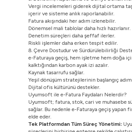
Vergi incelemeleri giderek dijital ortama ta
içerir ve sisteme anlık raporlanabilir.
Fatura akışındaki her adım izlenebilir.
Dönemsel mali tablolar daha hızlı hazırlanır.
Denetim süreçleri daha şeffaf ilerler.
Riskli işlemler daha erken tespit edilir.
8. Çevre Dostudur ve Sürdürülebilirliği Dest
e-Faturaya geçiş, hem işletme hem doğa için
kalktığından karbon ayak izi azalır.
Kaynak tasarrufu sağlar.
Yeşil dönüşüm stratejilerinin başlangıç adıml
Dijital ofis kültürünü destekler.
Uyumsoft ile e-Fatura Faydaları Nelerdir?
Uyumsoft; fatura, stok, cari ve muhasebe s
sağlar. Bu nedenle e-Faturaya geçiş yapan f
elde eder.
Tek Platformdan Tüm Süreç Yönetimi:
Uyu
süreçlerini birbirine entegre şekilde çalıştı