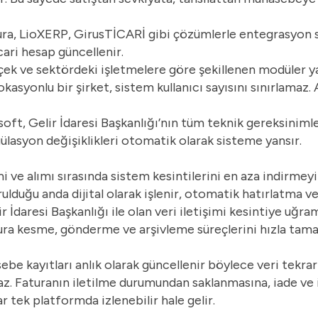
a, LioXERP, GirusTİCARİ gibi çözümlerle entegrasyon s
cari hesap güncellenir.
çek ve sektördeki işletmelere göre şekillenen modüler ya
okasyonlu bir şirket, sistem kullanıcı sayısını sınırlamaz. 
ft, Gelir İdaresi Başkanlığı’nın tüm teknik gereksiniml
regülasyon değişiklikleri otomatik olarak sisteme yansır.
ve alımı sırasında sistem kesintilerini en aza indirmey
rulduğu anda dijital olarak işlenir, otomatik hatırlatma v
İdaresi Başkanlığı ile olan veri iletişimi kesintiye uğram
ura kesme, gönderme ve arşivleme süreçlerini hızla tama
ebe kayıtları anlık olarak güncellenir böylece veri tekra
az. Faturanın iletilme durumundan saklanmasına, iade ve 
 tek platformda izlenebilir hale gelir.