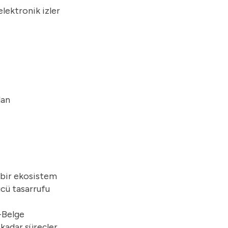
lektronik izler
dan
 bir ekosistem
ücü tasarrufu
e-Belge
 kadar süreçler