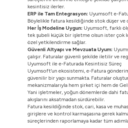
kesintisiz ilerler.
ERP ile Tam Entegrasyon:
Uyumsoft e-Fatur
Böylelikle fatura kesildiğinde stok düşer ve 
Her İş Modeline Uygun:
Uyumsoft, farklı öl
tek şubeli küçük bir işletme olsun ister çok l
özel yetkilendirme sağlar.
Güvenli Altyapı ve Mevzuata Uyum:
Uyumso
çalışır. Faturalar güvenli şekilde iletilir ve 
Uyumsoft ile e-Faturada Kesintisiz Süreç
Uyumsoft’un ekosistemi, e-Fatura gönderimi 
güvenilir bir yapı sunmakta. Faturalar oluştu
mekanizmalarıyla hem şirket içi hem de Gelir 
Yani işletmeler, yoğun dönemlerde dahi fat
akışlarını aksatmadan sürdürebilir.
Fatura kesildiğinde stok, cari, kasa ve muhas
girişlere ve kontrol karmaşasına gerek kalm
süreçlerinden raporlamaya kadar tüm adımlar