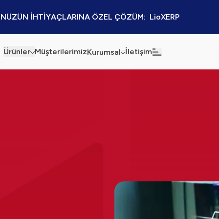
NÜZÜN İHTİYAÇLARINA ÖZEL ÇÖZÜM:  LioXERP
Ürünler
Müşterilerimiz
İletişim
Kurumsal
Haberler
Blog
Sürdürülebilirlik
Kaynaklar
Kalite Politikamız
Kampanyalar
Bilgi Güvenliği
Etkinlikler
Bilgi Toplumu Hizmetleri
Sektörel Çözümler
İş Ortaklığı Platformu