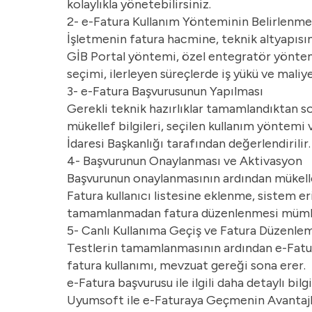
kolaylıkla yönetebilirsiniz.
2- e-Fatura Kullanım Yönteminin Belirlenme
İşletmenin fatura hacmine, teknik altyapısı
GİB Portal yöntemi, özel entegratör yöntem
seçimi, ilerleyen süreçlerde iş yükü ve maliyet
3- e-Fatura Başvurusunun Yapılması
Gerekli teknik hazırlıklar tamamlandıktan so
mükellef bilgileri, seçilen kullanım yöntemi 
İdaresi Başkanlığı tarafından değerlendirilir.
4- Başvurunun Onaylanması ve Aktivasyon
Başvurunun onaylanmasının ardından mükellef
Fatura kullanıcı listesine eklenme, sistem e
tamamlanmadan fatura düzenlenmesi mümkü
5- Canlı Kullanıma Geçiş ve Fatura Düzenle
Testlerin tamamlanmasının ardından e-Fatura
fatura kullanımı, mevzuat gereği sona erer.
e-Fatura başvurusu ile ilgili daha detaylı bilgi
Uyumsoft ile e-Faturaya Geçmenin Avantajl