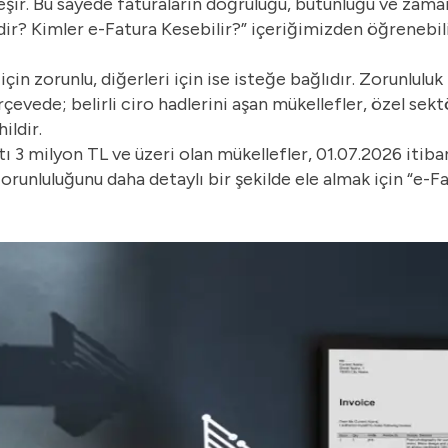
kleşir. Bu sayede faturaların doğruluğu, bütünlüğü ve zam
ir? Kimler e-Fatura Kesebilir?
” içeriğimizden öğrenebili
çin zorunlu, diğerleri için ise isteğe bağlıdır. Zorunluluk
çevede; belirli ciro hadlerini aşan mükellefler, özel sekt
ildir.
ı 3 milyon TL ve üzeri olan mükellefler, 01.07.2026 itiba
runluluğunu daha detaylı bir şekilde ele almak için “
e-Fa