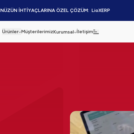
NÜZÜN İHTİYAÇLARINA ÖZEL ÇÖZÜM:  LioXERP
Ürünler
Müşterilerimiz
İletişim
Kurumsal
Haberler
Blog
Sürdürülebilirlik
Kaynaklar
Kalite Politikamız
Kampanyalar
Bilgi Güvenliği
Etkinlikler
Bilgi Toplumu Hizmetleri
Sektörel Çözümler
İş Ortaklığı Platformu