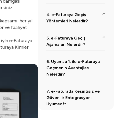
an damgası
rsiniz.
4. e-Faturaya Geçiş
 kapsamı, her yıl
Yöntemleri Nelerdir?
ör ve faaliyet
4.1.
1. GİB Portal Yöntemi
5. e-Faturaya Geçiş
riyle e-Faturaya
4.2.
2. Özel Entegratör Yöntemi
Aşamaları Nelerdir?
turaya Kimler
4.3.
3. Doğrudan Entegrasyon
5.1.
1- Mali Mühür veya e-İmza Temin Edilmesi
6. Uyumsoft ile e-Faturaya
5.2.
2- e-Fatura Kullanım Yönteminin Belirlenmesi
Geçmenin Avantajları
5.3.
3- e-Fatura Başvurusunun Yapılması
Nelerdir?
5.4.
4- Başvurunun Onaylanması ve Aktivasyon
7. e-Faturada Kesintisiz ve
5.5.
5- Canlı Kullanıma Geçiş ve Fatura Düzenleme
Güvenilir Entegrasyon:
Uyumsoft