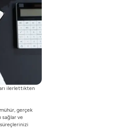
ı ilerlettikten
 mühür
, gerçek
ı sağlar ve
üreçlerinizi