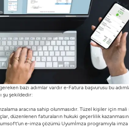
reken bazı adımlar vardır e-Fatura başvurusu bu adımlar
 şu şekildedir:
mzalama aracına sahip olunmasıdır. Tüzel kişiler için
mali
raçlar, düzenlenen faturaların hukuki geçerlilik kazanmasın
Uyumsoft’un
e-imza çözümü
Uyumİmza programıyla imza s