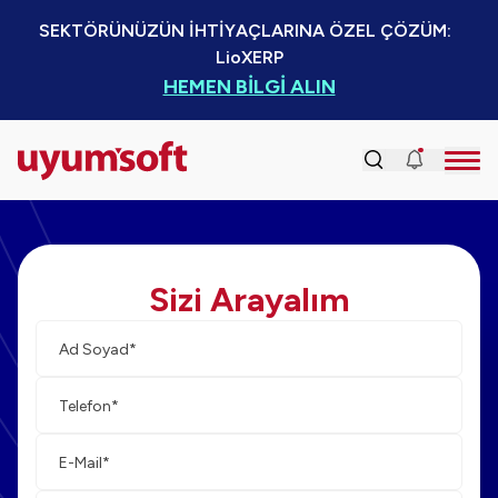
SEKTÖRÜNÜZÜN İHTİYAÇLARINA ÖZEL ÇÖZÜM:  
LioXERP
HEMEN BİLGİ ALIN
Sizi Arayalım
Ad-
Tele
Mail