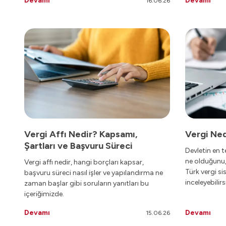
Devamı
Devamı
16.06.26
Faturaya dair
Vergi Affı Nedir? Kapsamı,
Vergi Ned
Şartları ve Başvuru Süreci
Devletin en t
ne olduğunu, 
Vergi affı nedir, hangi borçları kapsar,
Türk vergi si
başvuru süreci nasıl işler ve yapılandırma ne
inceleyebilirs
zaman başlar gibi soruların yanıtları bu
içeriğimizde.
Devamı
Devamı
15.06.26