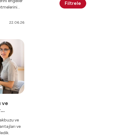
ini engeller
Filtrele
etmelerini
i ne demek,
aplarını
22.06.26
 ve
r
Makbuzu ve
antajları ve
ledik.