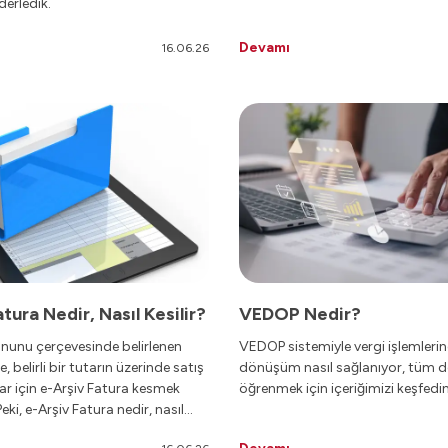
derledik.
Devamı
16.06.26
tura Nedir, Nasıl Kesilir?
VEDOP Nedir?
anunu çerçevesinde belirlenen
VEDOP sistemiyle vergi işlemlerind
e, belirli bir tutarın üzerinde satış
dönüşüm nasıl sağlanıyor, tüm de
ar için e-Arşiv Fatura kesmek
öğrenmek için içeriğimizi keşfedin
eki, e-Arşiv Fatura nedir, nasıl
reden kesilir? Bu yazımızda, e-Arşiv