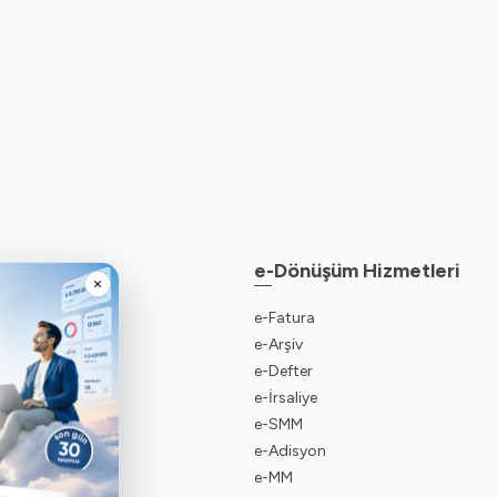
lar
e-Dönüşüm Hizmetleri
×
aynak Planlama
e-Fatura
sebe Programı
e-Arşiv
gramı
e-Defter
 Programı
e-İrsaliye
e-SMM
e-Adisyon
e-MM