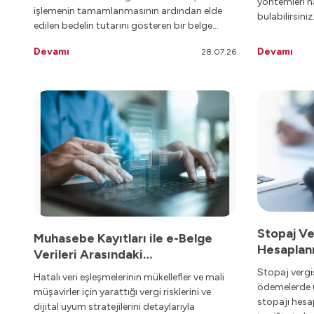
yöntemleri ha
işlemenin tamamlanmasının ardından elde
bulabilirsiniz
edilen bedelin tutarını gösteren bir belge
olarak tanımlanmaktadır.
Devamı
Devamı
28.07.26
Stopaj Ve
Muhasebe Kayıtları ile e-Belge
Hesaplan
Verileri Arasındaki
Uyumsuzlukların Yol Açtığı Vergi
Stopaj vergi
Hatalı veri eşleşmelerinin mükellefler ve mali
Riskleri Nelerdir?
ödemelerde uy
müşavirler için yarattığı vergi risklerini ve
stopajı hes
dijital uyum stratejilerini detaylarıyla