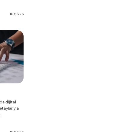
16.06.26
e dijital
taylarıyla
.