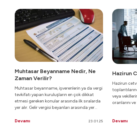
Muhtasar Beyanname Nedir, Ne
Hazirun Ce
Zaman Verilir?
Hazirun cetve
Muhtasar beyanname, işverenlerin ya da vergi
toplantıları
tevkifatı yapan kuruluşların en çok dikkat
veya vekilleri
etmesi gereken konular arasında ilk sıralarda
oranlarını ve
yer alır. Gelir vergisi beyanları arasında yer
gösteren bir 
alan muhtasar beyanname; kamu kuruluşları,
özel şirketler, dernekler ve vakıflar gibi
Devamı
Devamı
23.01.25
kurumlar tarafından devlete bildirilir.