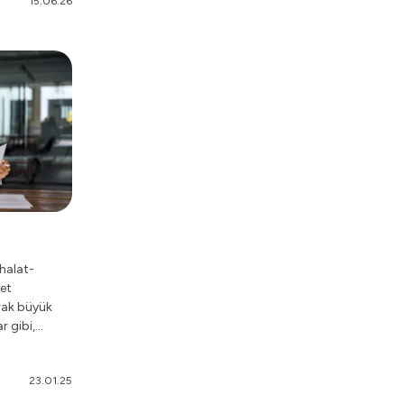
15.06.26
thalat-
ret
arak büyük
r gibi,
asına
23.01.25
erine göre