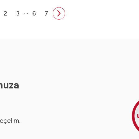
...
2
3
6
7
nuza
seçelim.