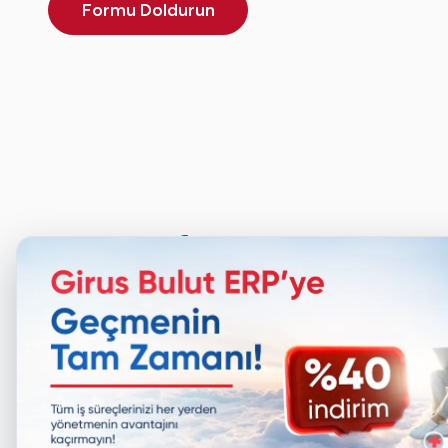
Formu Doldurun
Ticari Yazılım
29 yıllık deneyimimizle birlikte, 350'den fazla
ERP - Kurumsal K
iş ortağıyla iş birliği yaparak, 45'ten fazla
Bulut ERP - Muha
sektörde faaliyet gösteriyor ve
Ön Muhasebe Pro
oluşturduğumuz ekosistemin gücüyle
İnsan Kaynakları
geleceğe sağlam adımlarla ilerliyoruz.
Çerezleri Neden Kullanıyoruz?
Bordro Yazılımı
CRM Programı
Web sitemizde, kullanıcı deneyiminizi geliştirmek ve
size kişiselleştirilmiş hizmetler sunmak amacıyla