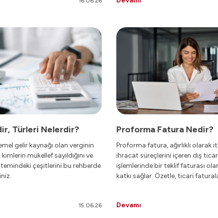
Devamı
16.06.26
 tüm detayları ele alıyoruz.
ir, Türleri Nelerdir?
Proforma Fatura Nedir?
emel gelir kaynağı olan verginin
Proforma fatura, ağırlıklı olarak i
kimlerin mükellef sayıldığını ve
ihracat süreçlerini içeren dış tica
stemindeki çeşitlerini bu rehberde
işlemlerinde bir teklif faturası ol
iniz.
katkı sağlar. Özetle, ticari faturala
olmazsa olmaz bir fatura olmam
rağmen, satıcının ve alıcının kendi iş
Devamı
15.06.26
süreçlerini daha etkin bir şekilde
yönetebilmesi noktasında tercihl