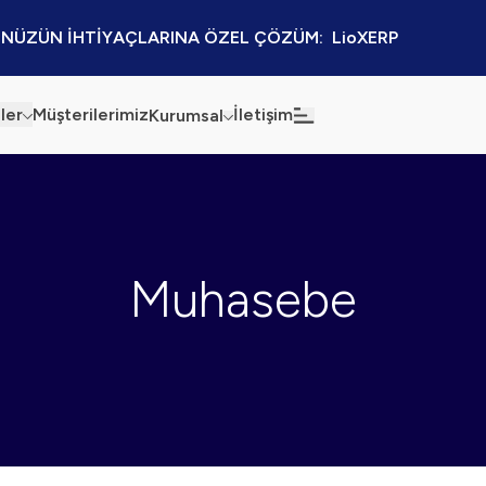
NÜZÜN İHTİYAÇLARINA ÖZEL ÇÖZÜM:  LioXERP
ler
Müşterilerimiz
İletişim
Kurumsal
Haberler
Blog
Sürdürülebilirlik
Kaynaklar
Muhasebe
Kalite Politikamız
Kampanyalar
Bilgi Güvenliği
Etkinlikler
Bilgi Toplumu Hizmetleri
Sektörel Çözümler
İş Ortaklığı Platformu