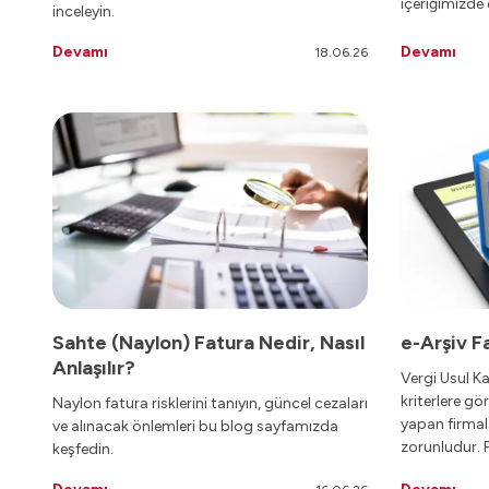
içeriğimizde 
inceleyin.
Devamı
Devamı
18.06.26
Sahte (Naylon) Fatura Nedir, Nasıl
e-Arşiv Fa
Anlaşılır?
Vergi Usul K
kriterlere gör
Naylon fatura risklerini tanıyın, güncel cezaları
yapan firmal
ve alınacak önlemleri bu blog sayfamızda
zorunludur. P
keşfedin.
kesilir ve ne