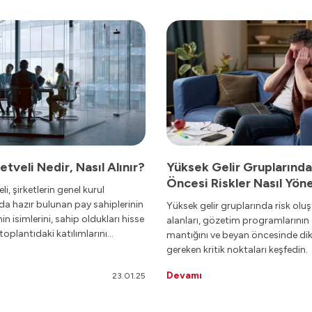
düzenleyecekleri bir faturadır.
tveli Nedir, Nasıl Alınır?
Yüksek Gelir Gruplarınd
Öncesi Riskler Nasıl Yöne
li, şirketlerin genel kurul
nda hazır bulunan pay sahiplerinin
Yüksek gelir gruplarında risk olu
nin isimlerini, sahip oldukları hisse
alanları, gözetim programlarının 
 toplantıdaki katılımlarını
mantığını ve beyan öncesinde dik
belgedir.
gereken kritik noktaları keşfedin.
Devamı
23.01.25