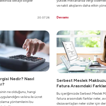
kkında detaylı bilgiler
yüksek miktarlarda vergi ödemeler
.
ve nakit akışlarını daha etkin yön
sağlar. Bu yazımızda, geçici verg
nasıl hesaplanır gibi soruların cev
Devamı
20.07.26
bulabilirsiniz.
rgisi Nedir? Nasıl
Serbest Meslek Makbuzu
ır?
Fatura Arasındaki Farkla
Nelerdir?
sinin ne olduğunu, hangi
Bu içeriğimizde Serbest Meslek 
gulandığını ve kira ile ücret
fatura arasındaki farklar neler, av
aplama yöntemlerini bu
dezavantajları neler sizler için der