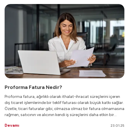
Proforma Fatura Nedir?
Proforma fatura, ağırlıklı olarak ithalat-ihracat süreçlerini içeren
dış ticaret işlemlerinde bir teklif faturası olarak büyük katkı sağlar.
Özetle, ticari faturalar gibi, olmazsa olmaz bir fatura olmamasına
rağmen, satıcının ve alıcının kendi iş süreçlerini daha etkin bir
şekilde yönetebilmesi noktasında tercihlerine göre
Devamı
23.01.25
düzenleyecekleri bir faturadır.