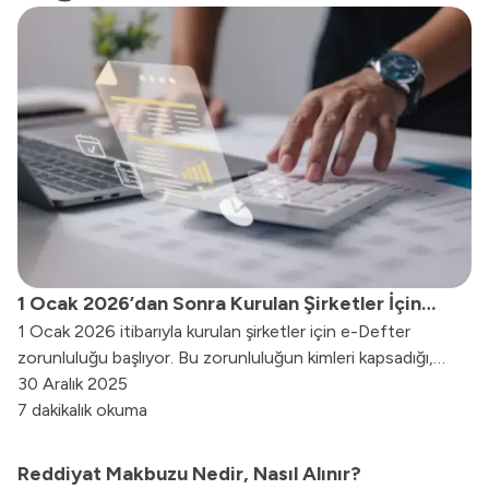
1 Ocak 2026’dan Sonra Kurulan Şirketler İçin
1 Ocak 2026 itibarıyla kurulan şirketler için e-Defter
Elektronik Defter Sistemi Zorunluluğu Başlıyor!
zorunluluğu başlıyor. Bu zorunluluğun kimleri kapsadığı,
geçiş süreleri ve ETDS-e-Defter ilişkisini bu içerikte
30 Aralık 2025
özetledik.
7 dakikalık okuma
Reddiyat Makbuzu Nedir, Nasıl Alınır?