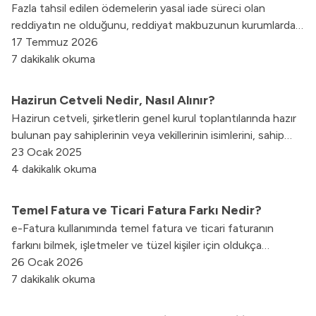
Fazla tahsil edilen ödemelerin yasal iade süreci olan
reddiyatın ne olduğunu, reddiyat makbuzunun kurumlardan
nasıl alınacağını ve şirket bilançolarına eksiksiz bir şekilde
17 Temmuz 2026
nasıl muhasebeleştirileceğini tüm detaylarıyla bu rehberde
7 dakikalık okuma
inceleyebilirsiniz.
Hazirun Cetveli Nedir, Nasıl Alınır?
Hazirun cetveli, şirketlerin genel kurul toplantılarında hazır
bulunan pay sahiplerinin veya vekillerinin isimlerini, sahip
oldukları hisse oranlarını ve toplantıdaki katılımlarını
23 Ocak 2025
gösteren bir belgedir.
4 dakikalık okuma
Temel Fatura ve Ticari Fatura Farkı Nedir?
e-Fatura kullanımında temel fatura ve ticari faturanın
farkını bilmek, işletmeler ve tüzel kişiler için oldukça
önemlidir. Karşılaştırma detaylarını yazımızda bulabilirsiniz.
26 Ocak 2026
7 dakikalık okuma