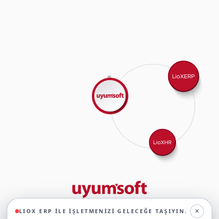
29 yıllık deneyimimizle birlikte, 350'den fazla iş ortağıyla iş birliği
✕
LIOX ERP ILE İŞLETMENIZI GELECEĞE TAŞIYIN.
yaparak, 45'ten fazla sektörde faaliyet gösteriyor ve