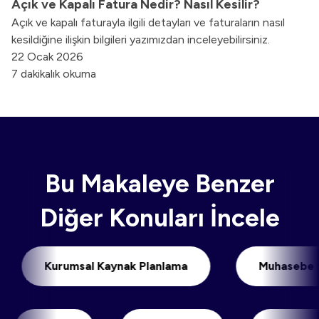
Açık ve Kapalı Fatura Nedir? Nasıl Kesilir?
Açık ve kapalı faturayla ilgili detayları ve faturaların nasıl
kesildiğine ilişkin bilgileri yazımızdan inceleyebilirsiniz.
22 Ocak 2026
7 dakikalık okuma
Bu Makaleye Benzer
Diğer Konuları İncele
Kurumsal Kaynak Planlama
Muhas