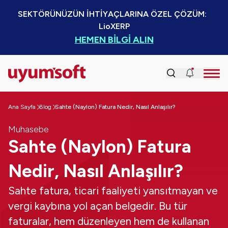
SEKTÖRÜNÜZÜN İHTİYAÇLARINA ÖZEL ÇÖZÜM:  
LioXERP
HEMEN BİLGİ ALIN
Ana Sayfa
Blog
Sahte (Naylon) Fatura Nedir, Nasıl Anlaşılır?
Muhasebe
Sahte (Naylon) Fatura
Nedir, Nasıl Anlaşılır?
Sahte fatura, ticari faaliyeti yansıtmayan ve
vergi kaybına yol açan belgedir. Bu tür
faturalar, hem düzenleyen hem de kullanan