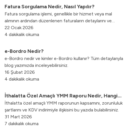
Fatura Sorgulama Nedir, Nasıl Yapılır?
Fatura sorgulama işlemi, genellikle bir hizmet veya mal
alımının ardından düzenlenen faturaların detaylarını ve
ödeme durumlarını kontrol etme sürecini ifade eder. Fatura
22 Ocak 2026
sorgulamanın ne olduğunu ve nasıl yapıldığını blog
4 dakikalık okuma
yazımızda anlattık.
e-Bordro Nedir?
e-Bordro nedir ve kimler e-Bordro kullanır? Tüm detaylarıyla
blog yazımızda inceleyebilirsiniz.
16 Şubat 2026
4 dakikalık okuma
İthalatta Özel Amaçlı YMM Raporu Nedir, Hangi
İthalatta özel amaçlı YMM raporunun kapsamını, zorunluluk
Durumlarda Zorunludur?
şartlarını ve KDV indirimiyle ilişkisini bu yazıda bulabilirsiniz.
31 Mart 2026
7 dakikalık okuma