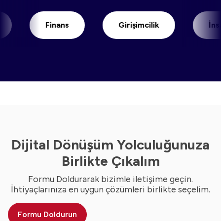
Finans
Girişimcilik
İnsan Ka
Dijital Dönüşüm Yolculuğunuza
Birlikte Çıkalım
Formu Doldurarak bizimle iletişime geçin.
İhtiyaçlarınıza en uygun çözümleri birlikte seçelim.
Formu Doldurun