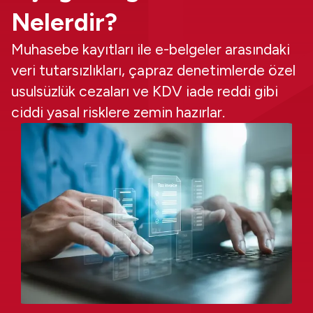
Nelerdir?
Muhasebe kayıtları ile e-belgeler arasındaki
veri tutarsızlıkları, çapraz denetimlerde özel
usulsüzlük cezaları ve KDV iade reddi gibi
ciddi yasal risklere zemin hazırlar.