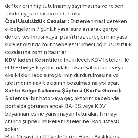
defterlerin hiç tutulmamış sayılmasına ve re'sen
takdir uygulamasına neden olur.
Özel Usulsüzlük Cezaları:
Düzenlenmesi gereken
e-belgelerin 7 günlük yasal süre aşılarak geriye
dönük kesilmesi
veya iptal/itiraz süreçlerinin yasal
süreler dışında muhasebeleştirilmesi ağır usulsüzlük
cezalarına zemin hazırlar.
KDV İadesi Kesintileri:
İndirilecek KDV listeleri ile
GİB e-belge kayıtlarındaki rakamsal hatalar veya
eksiklikler, iade süreçlerinin durdurulmasına ve
işletmenin nakit akışının bozulmasına yol açar.
Sahte Belge Kullanma Şüphesi (Kod'a Girme):
Sistemsel bir hata veya geç aktarım sebebiyle
portalda görünen ancak BA-BS veya KDV
beyannamesine yansımayan faturalar, firmayı
anında şüpheli mükellef listelerine (kod listesi)
sokar.
Mali Müşavirler Mükelleflerini Hangi Başlıklarda