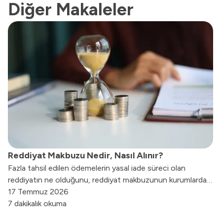
Diğer Makaleler
Reddiyat Makbuzu Nedir, Nasıl Alınır?
Fazla tahsil edilen ödemelerin yasal iade süreci olan
reddiyatın ne olduğunu, reddiyat makbuzunun kurumlardan
nasıl alınacağını ve şirket bilançolarına eksiksiz bir şekilde
17 Temmuz 2026
nasıl muhasebeleştirileceğini tüm detaylarıyla bu rehberde
7 dakikalık okuma
inceleyebilirsiniz.