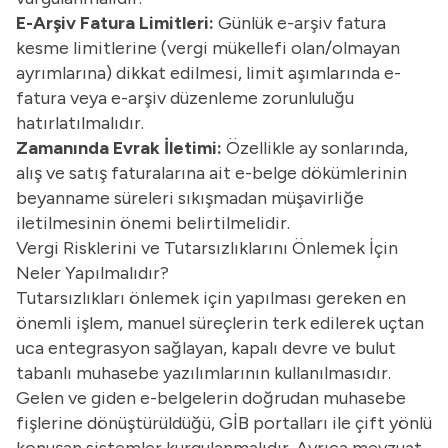
E-Arşiv Fatura Limitleri:
Günlük
e-arşiv fatura
kesme limitlerine (vergi mükellefi olan/olmayan
ayrımlarına) dikkat edilmesi, limit aşımlarında
e-
fatura
veya e-arşiv düzenleme zorunluluğu
hatırlatılmalıdır.
Zamanında Evrak İletimi:
Özellikle ay sonlarında,
alış ve satış faturalarına ait e-belge dökümlerinin
beyanname süreleri sıkışmadan müşavirliğe
iletilmesinin önemi belirtilmelidir.
Vergi Risklerini ve Tutarsızlıklarını Önlemek İçin
Neler Yapılmalıdır?
Tutarsızlıkları önlemek için yapılması gereken en
önemli işlem, manuel süreçlerin terk edilerek uçtan
uca entegrasyon sağlayan, kapalı devre ve bulut
tabanlı muhasebe yazılımlarının kullanılmasıdır.
Gelen ve giden e-belgelerin doğrudan muhasebe
fişlerine dönüştürüldüğü,
GİB
portalları ile çift yönlü
konuşan sistemler kurgulanmalıdır. Ayrıca mevzuat