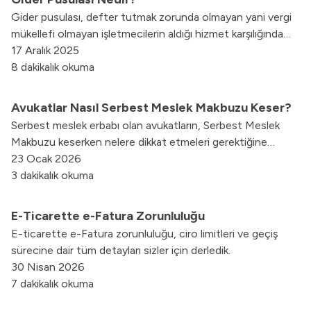
Gider pusulası, defter tutmak zorunda olmayan yani vergi
mükellefi olmayan işletmecilerin aldığı hizmet karşılığında
fatura yerine geçen resmi bir belgedir. Gider pusulası,
17 Aralık 2025
alınan hizmetin belgelendirilmesi, muhasebe tarafından
8 dakikalık okuma
kayıtlara geçirilmesi için gerekli bir belgedir.
Avukatlar Nasıl Serbest Meslek Makbuzu Keser?
Serbest meslek erbabı olan avukatların, Serbest Meslek
Makbuzu keserken nelere dikkat etmeleri gerektiğine
değindik.
23 Ocak 2026
3 dakikalık okuma
E-Ticarette e-Fatura Zorunluluğu
E-ticarette e-Fatura zorunluluğu, ciro limitleri ve geçiş
sürecine dair tüm detayları sizler için derledik.
30 Nisan 2026
7 dakikalık okuma