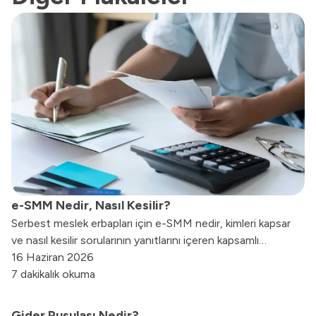
e-SMM Nedir, Nasıl Kesilir?
Serbest meslek erbapları için e-SMM nedir, kimleri kapsar
ve nasıl kesilir sorularının yanıtlarını içeren kapsamlı
rehberimizi hemen inceleyin.
16 Haziran 2026
7 dakikalık okuma
Gider Pusulası Nedir?