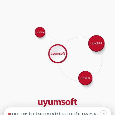
29 yıllık deneyimimizle birlikte, 350'den fazla iş ortağıyla iş birliği
✕
LIOX ERP ILE İŞLETMENIZI GELECEĞE TAŞIYIN.
yaparak, 45'ten fazla sektörde faaliyet gösteriyor ve