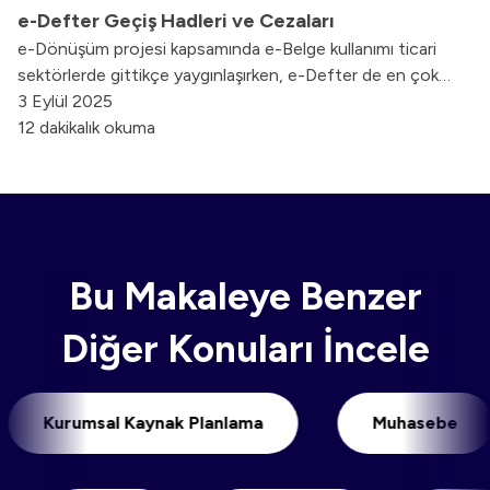
e-Defter Geçiş Hadleri ve Cezaları
e-Dönüşüm projesi kapsamında e-Belge kullanımı ticari
sektörlerde gittikçe yaygınlaşırken, e-Defter de en çok
kullanılan dijital belgelerden biri olmuştur. e-Defter nedir,
3 Eylül 2025
sağladığı faydalar nelerdir, kimler e-Defter’e geçmek
12 dakikalık okuma
zorunda, e-Defter göndermeme cezası gibi elektronik
defter hakkında merak edilen soruları yanıtlayacağız.
Bu Makaleye Benzer
Diğer Konuları İncele
Kurumsal Kaynak Planlama
Muhasebe