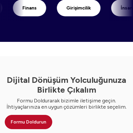
Finans
Girişimcilik
İnsan Kay
Dijital Dönüşüm Yolculuğunuza
Birlikte Çıkalım
Formu Doldurarak bizimle iletişime geçin.
İhtiyaçlarınıza en uygun çözümleri birlikte seçelim.
Formu Doldurun