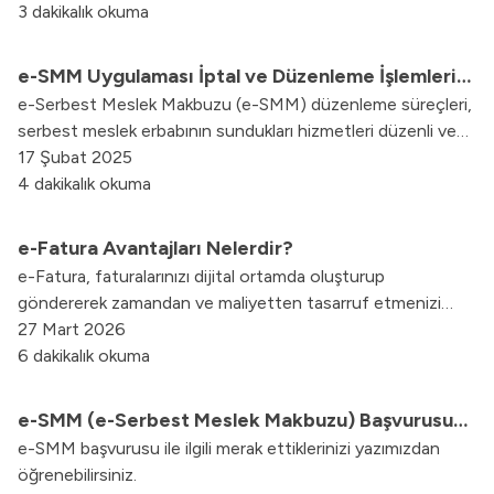
sonra özel entegratör firma ile anlaşma yaparak, elektronik
3 dakikalık okuma
defter uygulamasına geçiş yapabilir.
e-SMM Uygulaması İptal ve Düzenleme İşlemleri
e-Serbest Meslek Makbuzu (e-SMM) düzenleme süreçleri,
Nasıl Yapılır?
serbest meslek erbabının sundukları hizmetleri düzenli ve
güvenilir bir şekilde belgelemelerini sağlamak adına büyük
17 Şubat 2025
önem taşır. Ancak zaman zaman, çeşitli nedenlerle e-
4 dakikalık okuma
SMM’lerde değişiklikler yapma ihtiyacı doğabilir.
e-Fatura Avantajları Nelerdir?
e-Fatura, faturalarınızı dijital ortamda oluşturup
göndererek zamandan ve maliyetten tasarruf etmenizi
sağlar. e-Fatura avantajlarının ve e-Faturaya geçişin
27 Mart 2026
detaylarını yazımızda bulabilirsiniz.
6 dakikalık okuma
e-SMM (e-Serbest Meslek Makbuzu) Başvurusu
e-SMM başvurusu ile ilgili merak ettiklerinizi yazımızdan
Nasıl Yapılır?
öğrenebilirsiniz.