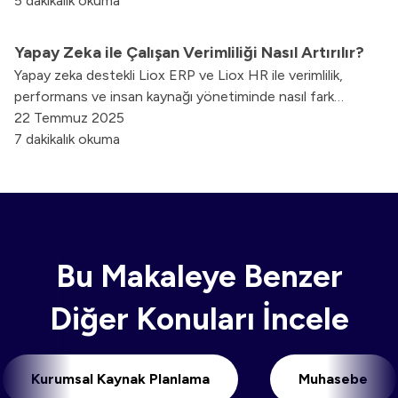
5 dakikalık okuma
Yapay Zeka ile Çalışan Verimliliği Nasıl Artırılır?
Yapay zeka destekli Liox ERP ve Liox HR ile verimlilik,
performans ve insan kaynağı yönetiminde nasıl fark
yaratabileceğinizi keşfedin.
22 Temmuz 2025
7 dakikalık okuma
Bu Makaleye Benzer
Diğer Konuları İncele
Kurumsal Kaynak Planlama
Muhaseb