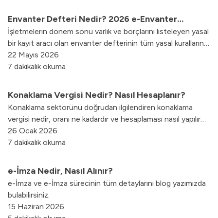
Envanter Defteri Nedir? 2026 e-Envanter
İşletmelerin dönem sonu varlık ve borçlarını listeleyen yasal
Rehberi
bir kayıt aracı olan envanter defterinin tüm yasal kurallarını,
kimler tarafından tutulması gerektiğini ve 2026 yılındaki
22 Mayıs 2026
yeni e-envanter dönüşüm sürecini bu rehberde
7 dakikalık okuma
bulabilirsiniz.
Konaklama Vergisi Nedir? Nasıl Hesaplanır?
Konaklama sektörünü doğrudan ilgilendiren konaklama
vergisi nedir, oranı ne kadardır ve hesaplaması nasıl yapılır
sorularının cevaplarını; muhasebe kaydı, muafiyet şartları ve
26 Ocak 2026
beyan süreçlerine dair tüm detaylarıyla birlikte bu
7 dakikalık okuma
rehberimizde inceleyebilirsiniz.
e-İmza Nedir, Nasıl Alınır?
e-İmza ve e-İmza sürecinin tüm detaylarını blog yazımızda
bulabilirsiniz.
15 Haziran 2026