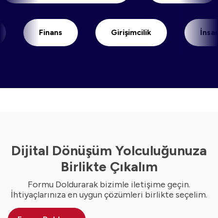
Finans
Girişimcilik
İnsan Kay
Dijital Dönüşüm Yolculuğunuza
Birlikte Çıkalım
Formu Doldurarak bizimle iletişime geçin.
İhtiyaçlarınıza en uygun çözümleri birlikte seçelim.