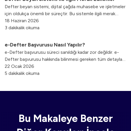
Defter beyan sistemi, dijital çağda muhasebe ve işletmeler
için oldukça önemli bir süreçtir. Bu sistemle ilgili merak
edilenleri blog yazımızda inceleyebilirsiniz.
18 Haziran 2026
3 dakikalık okuma
e-Defter Başvurusu Nasıl Yapılır?
e-Defter başvurusu süreci sanıldığı kadar zor değildir. e-
Defter başvurusu hakkında bilinmesi gereken tüm detayları
sizler için derledik.
22 Ocak 2026
5 dakikalık okuma
Bu Makaleye Benzer