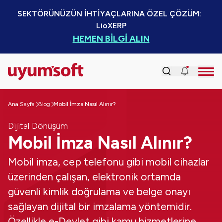
SEKTÖRÜNÜZÜN İHTİYAÇLARINA ÖZEL ÇÖZÜM:  
LioXERP
HEMEN BİLGİ ALIN
Ana Sayfa
Blog
Mobil İmza Nasıl Alınır?
Dijital Dönüşüm
Mobil İmza Nasıl Alınır?
Mobil imza, cep telefonu gibi mobil cihazlar
üzerinden çalışan, elektronik ortamda
güvenli kimlik doğrulama ve belge onayı
sağlayan dijital bir imzalama yöntemidir.
Özellikle e-Devlet gibi kamu hizmetlerine