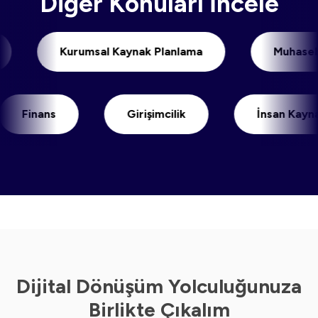
Diğer Konuları İncele
imi
Kurumsal Kaynak Planlama
Mu
inans
Girişimcilik
İnsan Kaynakları
Dijital Dönüşüm Yolculuğunuza
Birlikte Çıkalım