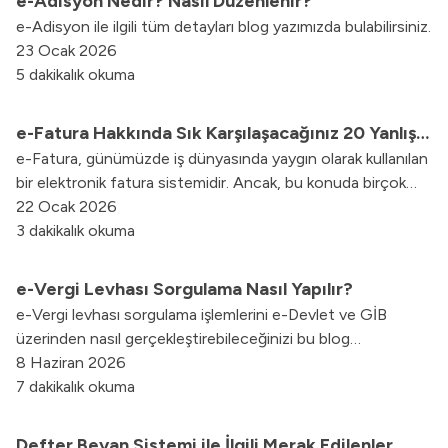
e-Adisyon Nedir? Nasıl Düzenlenir?
e-Adisyon ile ilgili tüm detayları blog yazımızda bulabilirsiniz.
23 Ocak 2026
5 dakikalık okuma
e-Fatura Hakkında Sık Karşılaşacağınız 20 Yanlış
e-Fatura, günümüzde iş dünyasında yaygın olarak kullanılan
Bilgi
bir elektronik fatura sistemidir. Ancak, bu konuda birçok
yanlış bilgi dolaşmaktadır.
22 Ocak 2026
3 dakikalık okuma
e-Vergi Levhası Sorgulama Nasıl Yapılır?
e-Vergi levhası sorgulama işlemlerini e-Devlet ve GİB
üzerinden nasıl gerçekleştirebileceğinizi bu blog
içeriğimizde keşfedin.
8 Haziran 2026
7 dakikalık okuma
Defter Beyan Sistemi ile İlgili Merak Edilenler