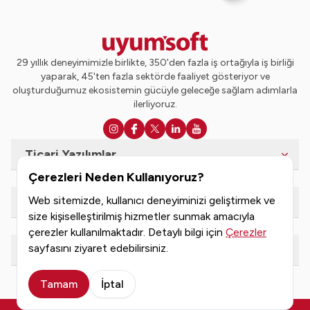
29 yıllık deneyimimizle birlikte, 350'den fazla iş ortağıyla iş birliği
yaparak, 45'ten fazla sektörde faaliyet gösteriyor ve
oluşturduğumuz ekosistemin gücüyle geleceğe sağlam adımlarla
ilerliyoruz.
Ticari Yazılımlar
Çerezleri Neden Kullanıyoruz?
Web sitemizde, kullanıcı deneyiminizi geliştirmek ve
e-Dönüşüm Hizmetleri
size kişiselleştirilmiş hizmetler sunmak amacıyla
çerezler kullanılmaktadır. Detaylı bilgi için
Çerezler
sayfasını ziyaret edebilirsiniz.
Kaynaklar
Tamam
İptal