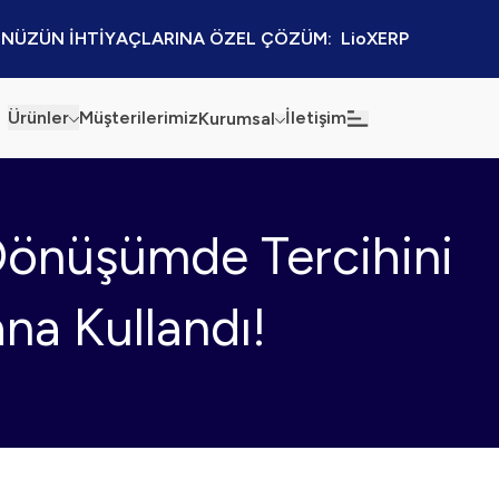
NÜZÜN İHTİYAÇLARINA ÖZEL ÇÖZÜM:  LioXERP
Ürünler
Müşterilerimiz
İletişim
Kurumsal
Haberler
Blog
Dönüşümde Tercihini
Sürdürülebilirlik
Kaynaklar
Kalite Politikamız
Kampanyalar
na Kullandı!
Bilgi Güvenliği
Etkinlikler
Bilgi Toplumu Hizmetleri
Sektörel Çözümler
İş Ortaklığı Platformu