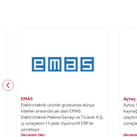
EMAS
Aytaç Su
Elektroteknik ürünler grubunda dünya
Aytaç Su, 20
liderleri arasında yer alan EMAS
kaynağından
Elektroteknik Makine Sanayi ve Ticaret A.Ş.,
ulaştırılmas
iş süreçlerini 13 yıldır Uyumsoft ERP ile
süreçlerini U
yönetiyor.
Devamını Oku
Devamını Oku