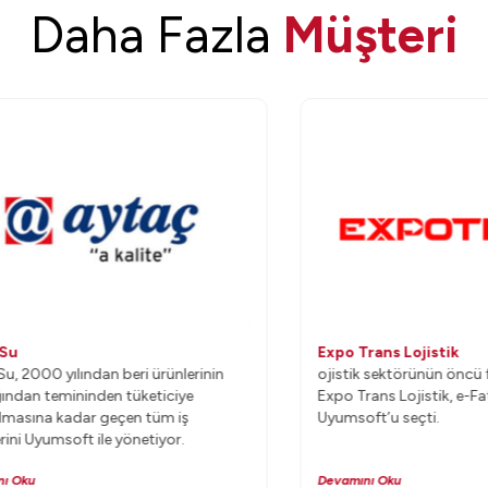
Daha Fazla
Müşteri
Expo Trans Lojistik
00 yılından beri ürünlerinin
ojistik sektörünün öncü firma
 temininden tüketiciye
Expo Trans Lojistik, e-Fatura v
ına kadar geçen tüm iş
Uyumsoft’u seçti.
yumsoft ile yönetiyor.
Devamını Oku