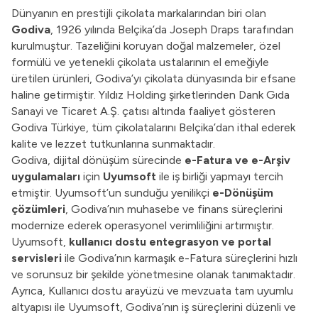
Dünyanın en prestijli çikolata markalarından biri olan
Godiva
, 1926 yılında Belçika’da Joseph Draps tarafından
kurulmuştur. Tazeliğini koruyan doğal malzemeler, özel
formülü ve yetenekli çikolata ustalarının el emeğiyle
üretilen ürünleri, Godiva’yı çikolata dünyasında bir efsane
haline getirmiştir. Yıldız Holding şirketlerinden Dank Gıda
Sanayi ve Ticaret A.Ş. çatısı altında faaliyet gösteren
Godiva Türkiye, tüm çikolatalarını Belçika’dan ithal ederek
kalite ve lezzet tutkunlarına sunmaktadır.
Godiva, dijital dönüşüm sürecinde
e-Fatura ve e-Arşiv
uygulamaları
için
Uyumsoft
ile iş birliği yapmayı tercih
etmiştir. Uyumsoft’un sunduğu yenilikçi
e-Dönüşüm
çözümleri
, Godiva’nın muhasebe ve finans süreçlerini
modernize ederek operasyonel verimliliğini artırmıştır.
Uyumsoft,
kullanıcı dostu entegrasyon ve portal
servisleri
ile Godiva’nın karmaşık e-Fatura süreçlerini hızlı
ve sorunsuz bir şekilde yönetmesine olanak tanımaktadır.
Ayrıca, Kullanıcı dostu arayüzü ve mevzuata tam uyumlu
altyapısı ile Uyumsoft, Godiva’nın iş süreçlerini düzenli ve