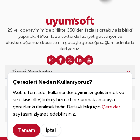
29 yıllık deneyimimizle birlikte, 350'den fazla iş ortağıyla iş birliği
yaparak, 45'ten fazla sektörde faaliyet gösteriyor ve
oluşturduğumuz ekosistemin gücüyle geleceğe sağlam adımlarla
ilerliyoruz.
Ticari Yazılımlar
Çerezleri Neden Kullanıyoruz?
Web sitemizde, kullanıcı deneyiminizi geliştirmek ve
e-Dönüşüm Hizmetleri
size kişiselleştirilmiş hizmetler sunmak amacıyla
çerezler kullanılmaktadır. Detaylı bilgi için
Çerezler
sayfasını ziyaret edebilirsiniz.
Kaynaklar
Tamam
İptal