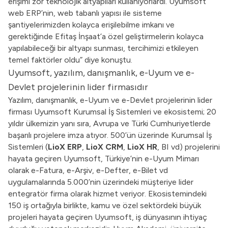
erişimi zor teknolojik altyapıları kullanıyorlardı. Uyumsoft
web ERP’nin, web tabanlı yapısı ile sisteme
şantiyelerimizden kolayca erişilebilme imkanı ve
gerektiğinde Efitaş İnşaat’a özel geliştirmelerin kolayca
yapılabileceği bir altyapı sunması, tercihimizi etkileyen
temel faktörler oldu” diye konuştu.
Uyumsoft, yazılım, danışmanlık, e-Uyum ve e-
Devlet projelerinin lider firmasıdır
Yazılım, danışmanlık, e-Uyum ve e-Devlet projelerinin lider
firması Uyumsoft Kurumsal İş Sistemleri ve ekosistemi; 20
yıldır ülkemizin yanı sıra, Avrupa ve Türki Cumhuriyetlerde
başarılı projelere imza atıyor. 500’ün üzerinde Kurumsal İş
Sistemleri (
LioX ERP
,
LioX CRM
,
LioX HR
, BI vd) projelerini
hayata geçiren Uyumsoft, Türkiye’nin e-Uyum Mimarı
olarak e-Fatura, e-Arşiv, e-Defter, e-Bilet vd
uygulamalarında 5.000’nin üzerindeki müşteriye lider
entegratör firma olarak hizmet veriyor. Ekosistemindeki
150 iş ortağıyla birlikte, kamu ve özel sektördeki büyük
projeleri hayata geçiren Uyumsoft, iş dünyasının ihtiyaç