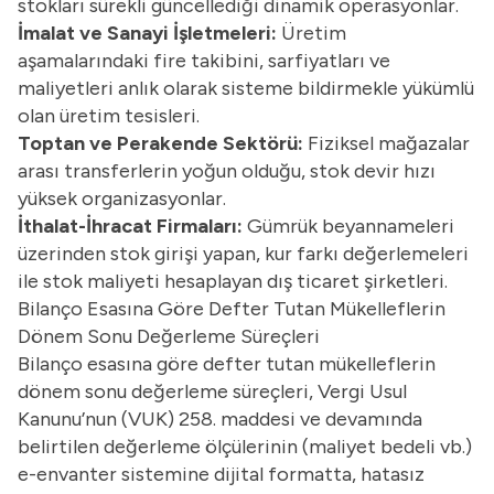
stokları sürekli güncellediği dinamik operasyonlar.
İmalat ve Sanayi İşletmeleri:
Üretim
aşamalarındaki fire takibini, sarfiyatları ve
maliyetleri anlık olarak sisteme bildirmekle yükümlü
olan üretim tesisleri.
Toptan ve Perakende Sektörü:
Fiziksel mağazalar
arası transferlerin yoğun olduğu, stok devir hızı
yüksek organizasyonlar.
İthalat-İhracat Firmaları:
Gümrük beyannameleri
üzerinden stok girişi yapan, kur farkı değerlemeleri
ile stok maliyeti hesaplayan dış ticaret şirketleri.
Bilanço Esasına Göre Defter Tutan Mükelleflerin
Dönem Sonu Değerleme Süreçleri
Bilanço esasına göre defter tutan mükelleflerin
dönem sonu değerleme süreçleri,
Vergi Usul
Kanunu
’nun (VUK) 258. maddesi ve devamında
belirtilen değerleme ölçülerinin (maliyet bedeli vb.)
e-envanter sistemine dijital formatta, hatasız