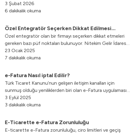
3 Şubat 2026
6 dakikalık okuma
Özel Entegratör Seçerken Dikkat Edilmesi
Özel entegratör olan bir firmayı seçerken dikkat etmeleri
Gereken Püf Noktalar Nelerdir?
gereken bazı püf noktaları bulunuyor. Nitekim Gelir İdaresi
Başkanlığı (GİB) e-belge uygulamalarına geçişte
23 Ocak 2025
mükelleflerin; elektronik ortamda fatura, defter, irsaliye,
7 dakikalık okuma
arşiv, SMM, MM gibi süreçlerini aksamadan
yönetebilecekleri, GİB e-belge uygulama özelliklerine sahip
e-Fatura Nasıl iptal Edilir?
yetkin bir yazılımı olan ve bu sürecin yönetiminde nitelikli
Türk Ticaret Kanunu’nun gelişen iletişim kanalları için
hizmet alabilecekleri bir özel entegratörü seçmeleri önemli
sunmuş olduğu yeniliklerden biri olan e-Fatura uygulaması
bir konudur.
oldukça pratik olması yanı sıra son derece de kolay kullanım
3 Eylül 2025
sağlaması ile dikkat çekmektedir.
3 dakikalık okuma
E-Ticarette e-Fatura Zorunluluğu
E-ticarette e-Fatura zorunluluğu, ciro limitleri ve geçiş