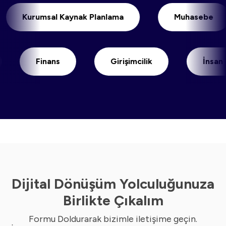
Kurumsal Kaynak Planlama
Muhas
Finans
Girişimcilik
İnsan Kaynak
Dijital Dönüşüm Yolculuğunuza
Birlikte Çıkalım
Formu Doldurarak bizimle iletişime geçin.