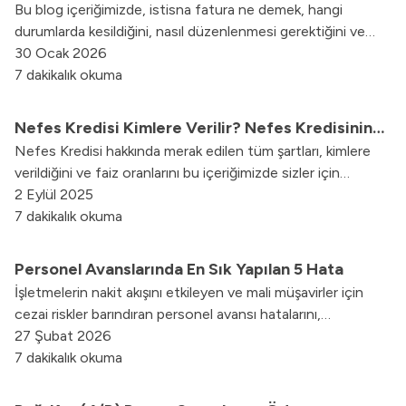
Bu blog içeriğimizde, istisna fatura ne demek, hangi
durumlarda kesildiğini, nasıl düzenlenmesi gerektiğini ve
kesilmediği takdirde doğabilecek sonuçları adım adım ele
30 Ocak 2026
aldık.
7 dakikalık okuma
Nefes Kredisi Kimlere Verilir? Nefes Kredisinin
Nefes Kredisi hakkında merak edilen tüm şartları, kimlere
Şartları Nedir? Nefes Kredisi Faiz Oranı Nedir?
verildiğini ve faiz oranlarını bu içeriğimizde sizler için
derledik.
2 Eylül 2025
7 dakikalık okuma
Personel Avanslarında En Sık Yapılan 5 Hata
İşletmelerin nakit akışını etkileyen ve mali müşavirler için
cezai riskler barındıran personel avansı hatalarını,
dijitalleşmenin sunduğu güvenli çözüm yollarıyla birlikte
27 Şubat 2026
inceleyin.
7 dakikalık okuma