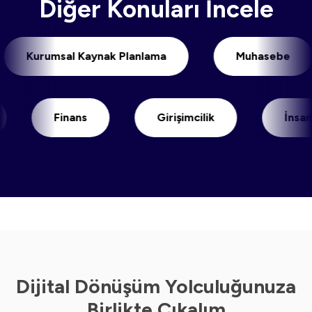
Diğer Konuları İncele
Kurumsal Kaynak Planlama
Muhase
Finans
Girişimcilik
İnsan Kayna
Dijital Dönüşüm Yolculuğunuza
Birlikte Çıkalım