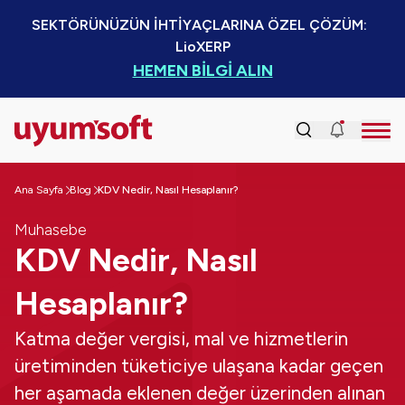
SEKTÖRÜNÜZÜN İHTİYAÇLARINA ÖZEL ÇÖZÜM:  
LioXERP
HEMEN BİLGİ ALIN
Ana Sayfa
Blog
KDV Nedir, Nasıl Hesaplanır?
Muhasebe
KDV Nedir, Nasıl
Hesaplanır?
Katma değer vergisi, mal ve hizmetlerin
üretiminden tüketiciye ulaşana kadar geçen
her aşamada eklenen değer üzerinden alınan