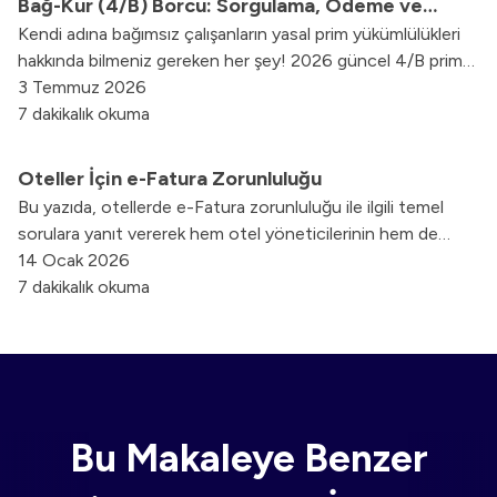
Bağ-Kur (4/B) Borcu: Sorgulama, Ödeme ve
Kendi adına bağımsız çalışanların yasal prim yükümlülükleri
Yapılandırma
hakkında bilmeniz gereken her şey! 2026 güncel 4/B prim
tutarları, e-Devlet borç sorgulama adımları, taksitlendirme
3 Temmuz 2026
seçenekleri ve ihya süreçlerine dair tüm detaylar
7 dakikalık okuma
rehberimizde.
Oteller İçin e-Fatura Zorunluluğu
Bu yazıda, otellerde e-Fatura zorunluluğu ile ilgili temel
sorulara yanıt vererek hem otel yöneticilerinin hem de
muhasebe sorumlularının kafasındaki soru işaretlerini
14 Ocak 2026
gidermeyi amaçladık.
7 dakikalık okuma
Bu Makaleye Benzer