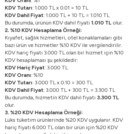
KDV Oranı
: %1
KDV Tutarı
: 1.000 TL x 0.01 = 10 TL
KDV Dahil Fiyat
: 1.000 TL + 10 TL = 1.010 TL
Bu durumda, ürünün KDV dahil fiyatı
1.010 TL
olur.
2. %10 KDV Hesaplama Örneği:
Kıyafet, sağlık hizmetleri, otel konaklamaları gibi
bazı ürün ve hizmetler %10 KDV ile vergilendirilir.
KDV hariç fiyatı 3.000 TL olan bir hizmet için %10
KDV hesaplaması şu şekildedir:
KDV Hariç Fiyat
: 3.000 TL
KDV Oranı
: %10
KDV Tutarı
: 3.000 TL x 0.10 = 300 TL
KDV Dahil Fiyat
: 3.000 TL + 300 TL = 3.300 TL
Bu durumda, hizmetin KDV dahil fiyatı
3.300 TL
olur.
3. %20 KDV Hesaplama Örneği:
Lüks tüketim ürünlerinde %20 KDV uygulanır. KDV
hariç fiyatı 6.000 TL olan bir ürün için %20 KDV