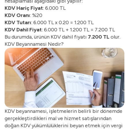
hesaplaması aşağıdaki gibi yapılır:
KDV Hariç Fiyat
: 6.000 TL
KDV Oranı
: %20
KDV Tutarı
: 6.000 TL x 0.20 = 1.200 TL
KDV Dahil Fiyat
: 6.000 TL + 1.200 TL = 7.200 TL
Bu durumda, ürünün KDV dahil fiyatı
7.200 TL
olur.
KDV Beyannamesi Nedir?
KDV beyannamesi, işletmelerin belirli bir dönemde
gerçekleştirdikleri mal ve hizmet satışlarından
doğan KDV yükümlülüklerini beyan etmek için vergi