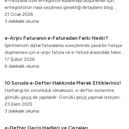
e-Faturada özel entegratör kullanmayı düşünenler için,
Edilmelidir?
entegratörün nasıl seçilmesi gerektiği detaylarını blog
yazımızda açıkladık.
21 Ocak 2026
3 dakikalık okuma
e-Arşiv Faturanın e-Faturadan Farkı Nedir?
İşletmenizin dijital faturalama süreçlerinde yasal bir hataya
düşmemesi için e-arşiv fatura ve e-fatura arasındaki teknik,
operasyonel ve hukuki tüm farkları bu rehberde
17 Şubat 2026
keşfedebilirsiniz.
6 dakikalık okuma
10 Soruda e-Defter Hakkında Merak Ettikleriniz!
Herhangi bir zorunluluk olmaksızın, e-defter sistemine
gönüllü geçiş de yapılabilir. Gönüllü geçiş yapmak isteyen
şahıs firmaları, mali mühür veya e-İmzalarını temin ettikten
23 Ekim 2025
sonra özel entegratör firma ile anlaşma yaparak, elektronik
3 dakikalık okuma
defter uygulamasına geçiş yapabilir.
e-Defter Geçiş Hadleri ve Cezaları