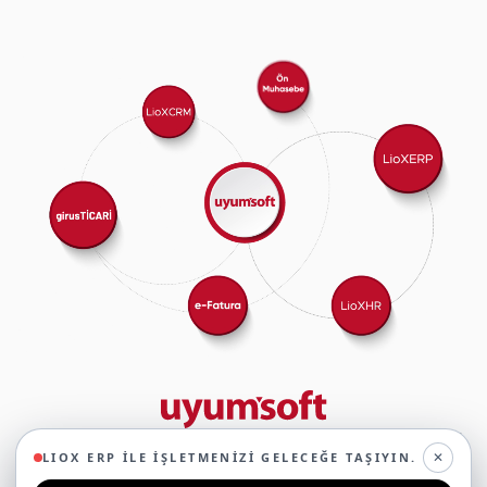
29 yıllık deneyimimizle birlikte, 350'den fazla iş ortağıyla iş birliği
✕
LIOX ERP ILE İŞLETMENIZI GELECEĞE TAŞIYIN.
yaparak, 45'ten fazla sektörde faaliyet gösteriyor ve
oluşturduğumuz ekosistemin gücüyle geleceğe sağlam adımlarla