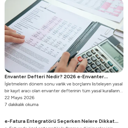
Envanter Defteri Nedir? 2026 e-Envanter
İşletmelerin dönem sonu varlık ve borçlarını listeleyen yasal
Rehberi
bir kayıt aracı olan envanter defterinin tüm yasal kurallarını,
kimler tarafından tutulması gerektiğini ve 2026 yılındaki
22 Mayıs 2026
yeni e-envanter dönüşüm sürecini bu rehberde
7 dakikalık okuma
bulabilirsiniz.
e-Fatura Entegratörü Seçerken Nelere Dikkat