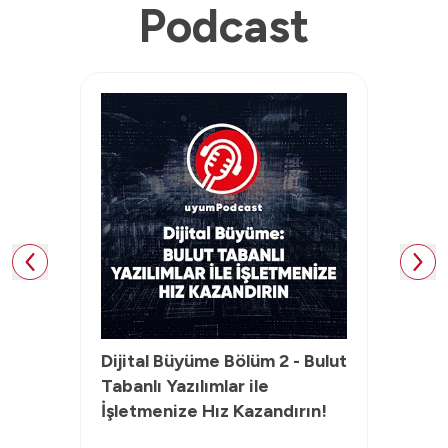
Podcast
Dijital Büyüme Bölüm 2 - Bulut
Dij
e
Tabanlı Yazılımlar ile
Küç
İşletmenize Hız Kazandırın!
Dij