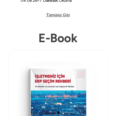
04.06.26
•
7 Dakikalık Okuma
16.06.
Tümünü Gör
E-Book