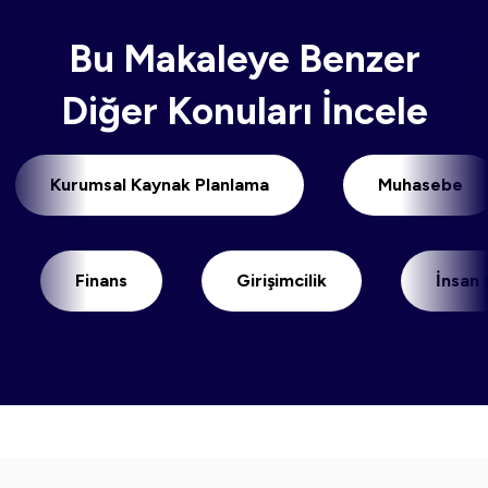
Bu Makaleye Benzer
Diğer Konuları İncele
Kurumsal Kaynak Planlama
Muhase
Finans
Girişimcilik
İnsan Kayn