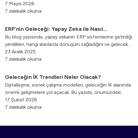
tüm detayları ve güncel uygulamaları yazımızda derledik.
7 Mayıs 2026
7 dakikalık okuma
ERP’nin Geleceği: Yapay Zeka ile Nasıl
Bu blog yazısında, yapay zekanın ERP sistemlerine getirdiği
Evrimleşiyor?
yenilikleri, hangi alanlarda dönüşüm sağladığını ve gelecekte
bizi nelerin beklediğini detaylı bir şekilde ele aldık.
23 Aralık 2025
7 dakikalık okuma
Geleceğin İK Trendleri Neler Olacak?
Dijitalleşme, esnek çalışma modelleri, geleceğin İK alanında
önemli gelişmelere yol açacak. Bu yazıda, önümüzdeki
dönemde İK dünyasını etkileyecek muhtemel trendleri
17 Şubat 2026
bulabilirsiniz.
7 dakikalık okuma