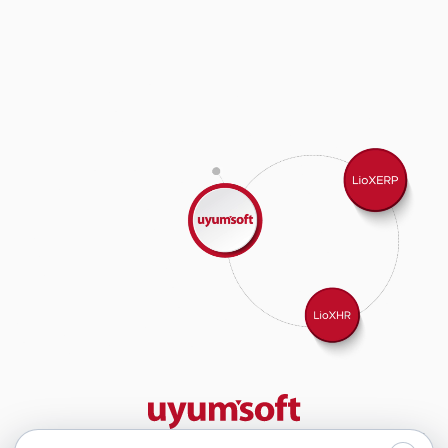
29 yıllık deneyimimizle birlikte, 350'den fazla iş ortağıyla iş birliği