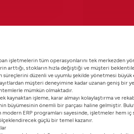
ş yapan işletmelerin tüm operasyonlarını tek merkezden y
rin arttığı, stokların hızla değiştiği ve müşteri beklentil
 süreçlerini düzenli ve uyumlu şekilde yönetmesi büyük
kayıtlardan müşteri deneyimine kadar uzanan geniş bir y
 yöntemlerle mümkün olmaktadır.
ek kaynaktan işleme, karar almayı kolaylaştırma ve rekab
in büyümesinin önemli bir parçası haline gelmiştir. Bulut
nen modern
ERP
programları sayesinde, işletmeler hem iç 
ölçeklendirecek güçlü bir temel kazanır.
klar