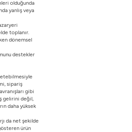
emleri olduğunda
nda yanlış veya
azaryeri
lde toplanır.
nirken dönemsel
umunu destekler
önetebilmesiyle
i, sipariş
vranışları gibi
gelirini değil,
arın daha yüksek
jı da net şekilde
gösteren ürün