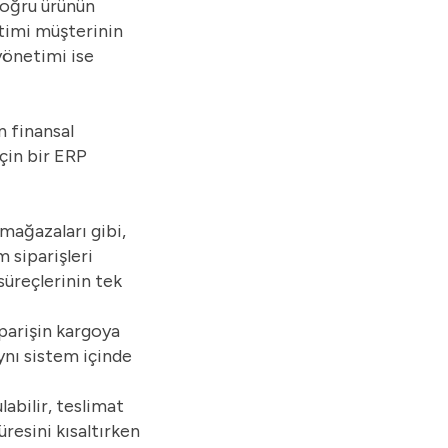
Doğru ürünün
Ticaret İçin Uygun?
timi müşterinin
yönetimi ise
7.1.
Yerinde Kurulum (On-Premise) ERP
8. E-Ticaret İçin ERP: Sipariş,
7.2.
Bulut Tabanlı ERP
Stok ve Finans Süreçlerini
n finansal
Tek Platformda Yönetin
çin bir ERP
8.1.
E-Ticarette Operasyonunu Tek Ekrana Taşımak İsteyen KOBİ’ler İçin En Doğru Çözüm: Girus
mağazaları gibi,
 siparişleri
süreçlerinin tek
parişin kargoya
aynı sistem içinde
abilir, teslimat
üresini kısaltırken