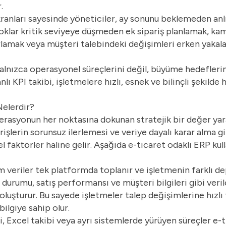
.
anları sayesinde yöneticiler, ay sonunu beklemeden anlı
stoklar kritik seviyeye düşmeden ek sipariş planlamak, k
arlamak veya müşteri talebindeki değişimleri erken yak
yalnızca operasyonel süreçlerini değil, büyüme hedefleri
lı KPI takibi, işletmelere hızlı, esnek ve bilinçli şekild
Nelerdir?
erasyonun her noktasına dokunan stratejik bir değer yara
şlerin sorunsuz ilerlemesi ve veriye dayalı karar alma gib
 faktörler haline gelir. Aşağıda e-ticaret odaklı ERP kul
m veriler tek platformda toplanır ve işletmenin farklı d
ş durumu, satış performansı ve müşteri bilgileri gibi veril
oluşturur. Bu sayede işletmeler talep değişimlerine hızlı 
ilgiye sahip olur.
ri, Excel takibi veya ayrı sistemlerde yürüyen süreçler e