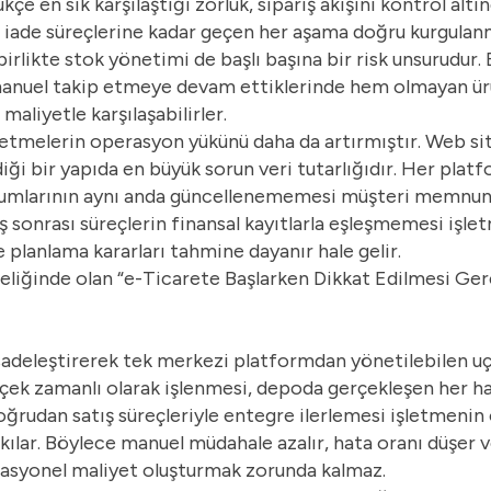
çe en sık karşılaştığı zorluk, sipariş akışını kontrol altı
n iade süreçlerine kadar geçen her aşama doğru kurgulan
birlikte stok yönetimi de başlı başına bir risk unsurudur. 
ı manuel takip etmeye devam ettiklerinde hem olmayan ür
aliyetle karşılaşabilirler.
letmelerin operasyon yükünü daha da artırmıştır. Web site
diği bir yapıda en büyük sorun veri tutarlığıdır. Her plat
 durumlarının aynı anda güncellenememesi müşteri memnu
ş sonrası süreçlerin finansal kayıtlarla eşleşmemesi işl
ve planlama kararları tahmine dayanır hale gelir.
eliğinde olan “
e-Ticarete Başlarken Dikkat Edilmesi Ger
adeleştirerek tek merkezi platformdan yönetilebilen uçt
gerçek zamanlı olarak işlenmesi, depoda gerçekleşen her 
oğrudan satış süreçleriyle entegre ilerlemesi işletmeni
kılar. Böylece manuel müdahale azalır, hata oranı düşer 
asyonel maliyet oluşturmak zorunda kalmaz.