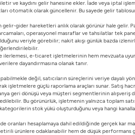
letir ve kaydını gelir hanesine ekler. İade veya iptal işl
ları otomatik olarak güncellenir. Bu sayede gelir tablosu
lir-gider hareketleri anlık olarak görünür hale gelir. P
rcamaları, operasyonel masraflar ve tahsilatlar tek pane
olduğunu veriyle görebilir; nakit akışı günlük bazda izle
erlendirilebilir.
 ilerlemesi, e-ticaret işletmelerinin hem mevzuata uy
verilere dayandırmasına olanak tanır.
pabilmekle değil, satıcıların süreçlerini veriye dayalı y
arak işletmelere güçlü raporlama araçları sunar. Satış hacm
a geri dönüşü veya müşteri segmentlerinin alışveriş da
dilebilir. Bu görünürlük, işletmenin yalnızca toplam satış 
i kategorilerin stok yükü oluşturduğunu veya hangi kanall
ade oranları hesaplamaya dahil edildiğinde gerçek kar mar
getirili ürünlere odaklanabilir hem de düşük performans 