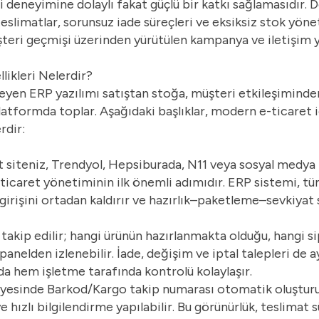
 deneyimine dolaylı fakat güçlü bir katkı sağlamasıdır. 
limatlar, sorunsuz iade süreçleri ve eksiksiz stok yöne
şteri geçmişi üzerinden yürütülen kampanya ve iletişim 
likleri Nelerdir?
leyen
ERP yazılımı
satıştan stoğa, müşteri etkileşiminde
atformda toplar. Aşağıdaki başlıklar, modern e-ticaret i
rdir:
et siteniz, Trendyol, Hepsiburada, N11 veya sosyal medya 
ticaret yönetiminin ilk önemli adımıdır. ERP sistemi, tüm
girişini ortadan kaldırır ve hazırlık–paketleme–sevkiyat 
akip edilir; hangi ürünün hazırlanmakta olduğu, hangi si
panelden izlenebilir. İade, değişim ve iptal talepleri de 
a hem işletme tarafında kontrolü kolaylaşır.
ayesinde Barkod/Kargo takip numarası otomatik oluşturul
hızlı bilgilendirme yapılabilir. Bu görünürlük, teslimat s