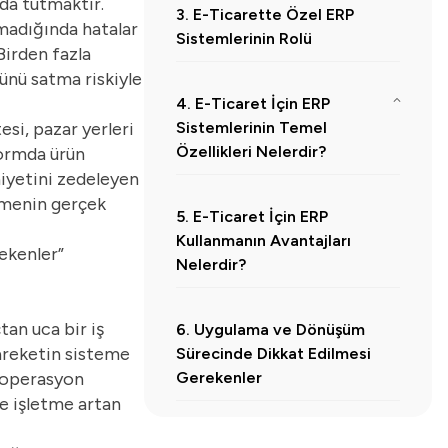
nda tutmaktır.
3. E-Ticarette Özel ERP
madığında hatalar
Sistemlerinin Rolü
Birden fazla
ünü satma riskiyle
4. E-Ticaret İçin ERP
si, pazar yerleri
Sistemlerinin Temel
Özellikleri Nelerdir?
formda ürün
niyetini zedeleyen
4.1.
Sipariş Yönetimi
etmenin gerçek
5. E-Ticaret İçin ERP
4.2.
Depo ve Stok Kontrolü
Kullanmanın Avantajları
ekenler
”
4.3.
Finans ve Muhasebe Entegrasyonu
Nelerdir?
4.4.
Raporlama ve KPI Takibi
an uca bir iş
6. Uygulama ve Dönüşüm
hareketin sisteme
Sürecinde Dikkat Edilmesi
n operasyon
Gerekenler
ve işletme artan
7. Hangi ERP Modeli E-