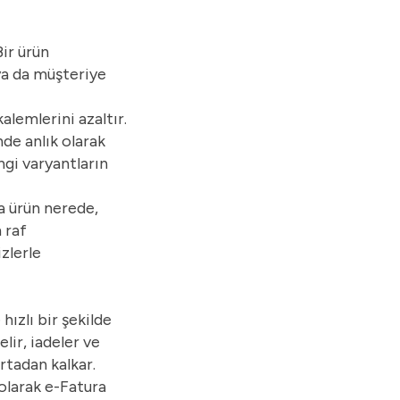
Bir ürün
 ya da müşteriye
lemlerini azaltır.
nde anlık olarak
ngi varyantların
a ürün nerede,
 raf
zlerle
hızlı bir şekilde
lir, iadeler ve
rtadan kalkar.
olarak e-Fatura