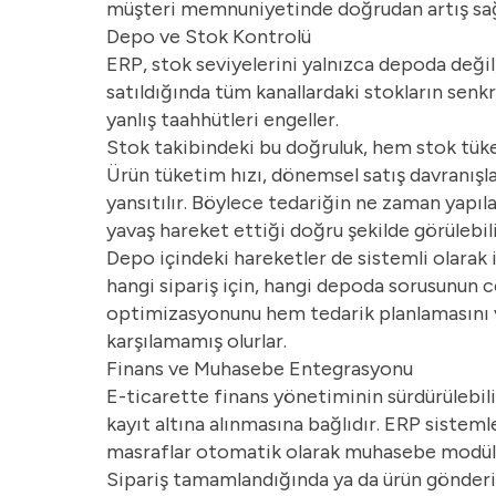
müşteri memnuniyetinde doğrudan artış sağ
Depo ve Stok Kontrolü
ERP, stok seviyelerini yalnızca depoda değil,
satıldığında tüm kanallardaki stokların senkr
yanlış taahhütleri engeller.
Stok takibindeki bu doğruluk, hem stok tüken
Ürün tüketim hızı, dönemsel satış davranışla
yansıtılır. Böylece tedariğin ne zaman yapıl
yavaş hareket ettiği doğru şekilde görülebili
Depo içindeki hareketler de sistemli olarak 
hangi sipariş için, hangi depoda sorusunun c
optimizasyonunu hem tedarik planlamasını ve
karşılamamış olurlar.
Finans ve Muhasebe Entegrasyonu
E-ticarette finans yönetiminin sürdürülebilir 
kayıt altına alınmasına bağlıdır. ERP sisteml
masraflar otomatik olarak muhasebe modülüne
Sipariş tamamlandığında ya da ürün gönderi