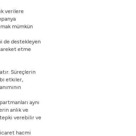
k verilere
ampanya
alamak mümkün
ni de destekleyen
e hareket etme
tır. Süreçlerin
i etkiler,
lanımının
epartmanları aynı
erin anlık ve
tepki verebilir ve
-ticaret hacmi