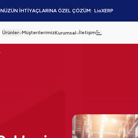
NÜZÜN İHTİYAÇLARINA ÖZEL ÇÖZÜM:  LioXERP
Ürünler
Müşterilerimiz
İletişim
Kurumsal
Haberler
Blog
r
Sürdürülebilirlik
Kaynaklar
Kalite Politikamız
Kampanyalar
Bilgi Güvenliği
Etkinlikler
Bilgi Toplumu Hizmetleri
Sektörel Çözümler
İş Ortaklığı Platformu