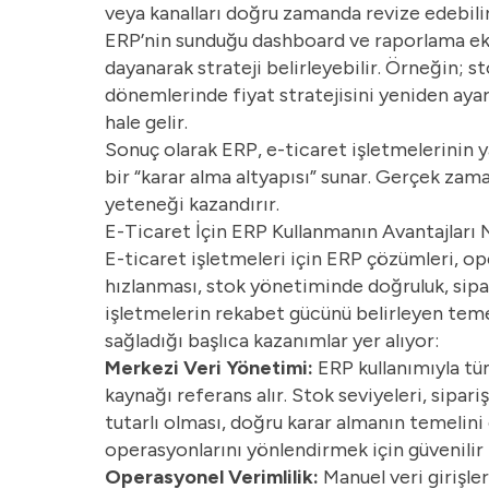
veya kanalları doğru zamanda revize edebilir
ERP’nin sunduğu dashboard ve raporlama ekr
dayanarak strateji belirleyebilir. Örneğin; 
dönemlerinde fiyat stratejisini yeniden ay
hale gelir.
Sonuç olarak ERP, e-ticaret işletmelerinin 
bir “karar alma altyapısı” sunar. Gerçek zaman
yeteneği kazandırır.
E-Ticaret İçin ERP Kullanmanın Avantajları 
E-ticaret işletmeleri için ERP çözümleri, op
hızlanması, stok yönetiminde doğruluk, sipari
işletmelerin rekabet gücünü belirleyen temel
sağladığı başlıca kazanımlar yer alıyor:
Merkezi Veri Yönetimi:
ERP kullanımıyla tü
kaynağı referans alır. Stok seviyeleri, sipari
tutarlı olması, doğru karar almanın temelini 
operasyonlarını yönlendirmek için güvenilir b
Operasyonel Verimlilik:
Manuel veri girişle