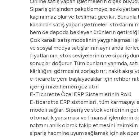
Online satış yapan işletmelerin ölçek büyüdük
Sipariş girişinden paketlemeye, sevkiyatta
kaçınılmaz olur ve teslimat gecikir. Bununla 
kanaldan satış yapan işletmeler, stokların
hem de depoda bekleyen ürünlerin getirdiği m
Çok kanallı satış modelinin yaygınlaşması iş
ve sosyal medya satışlarının aynı anda ilerle
fiyatlarının, stok seviyelerinin ve sipariş
sonuçlar doğurur. Tüm bunların yanında, satı
kârlılığını görmesini zorlaştırır; nakit akışı 
e-ticarete yeni başlayacaklar için rehber nit
içeriğimize hemen göz atın.
E-Ticarette Özel ERP Sistemlerinin Rolü
E-ticarette ERP sistemleri, tüm karmaşayı s
modeli sağlar. Sipariş ve stok verilerinin 
otomatik yansıması ve finansal işlemlerin d
nabzını anlık olarak takip etmesini mümkün 
sipariş hacmine uyum sağlamak için ek oper