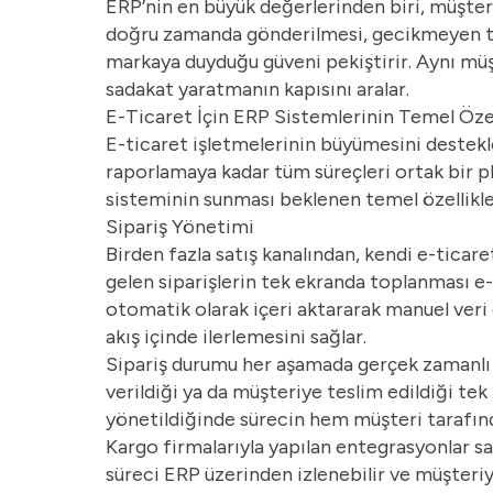
ERP’nin en büyük değerlerinden biri, müşteri
doğru zamanda gönderilmesi, gecikmeyen tes
markaya duyduğu güveni pekiştirir. Aynı mü
sadakat yaratmanın kapısını aralar.
E-Ticaret İçin ERP Sistemlerinin Temel Özel
E-ticaret işletmelerinin büyümesini destek
raporlamaya kadar tüm süreçleri ortak bir pl
sisteminin sunması beklenen temel özellikle
Sipariş Yönetimi
Birden fazla satış kanalından, kendi e-ticar
gelen siparişlerin tek ekranda toplanması e-
otomatik olarak içeri aktararak manuel veri 
akış içinde ilerlemesini sağlar.
Sipariş durumu her aşamada gerçek zamanlı t
verildiği ya da müşteriye teslim edildiği tek 
yönetildiğinde sürecin hem müşteri tarafınd
Kargo firmalarıyla yapılan entegrasyonlar s
süreci ERP üzerinden izlenebilir ve müşteriye 