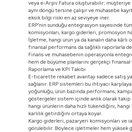
veya e-Arşiv Fatura oluşturabilir; müşteriye i
aynı döngü tersine çalışır ve muhasebe kayıt
eksik bilgi riski en az seviyeye iner.
ERP’nin sunduğu entegrasyon sayesinde tüm ge
komisyonları, kargo giderleri, promosyon ha
İşletme, hangi ürün ya da kanalın daha kârlı 
finansal performans da sağlıklı raporlarla değ
Finans ve muhasebenin operasyonla entegre
hem de büyüme planlarını gerçekçi finansal 
Raporlama ve KPI Takibi
E-ticarette rekabet avantajı sadece satış ya
sağlanır. ERP sistemleri bu ihtiyacı karşılay
yoğunluğu, ürün bazında performans, kampany
göstergeler sistem içinde anlık olarak takip e
hangi ürünlerin daha hızlı tükendiğini, hang
karlılık getirdiğini ortaya koyar.
Kargo giderleri, pazaryeri komisyonları ve i
görülebilir. Böylece işletmeler hem yüksek 