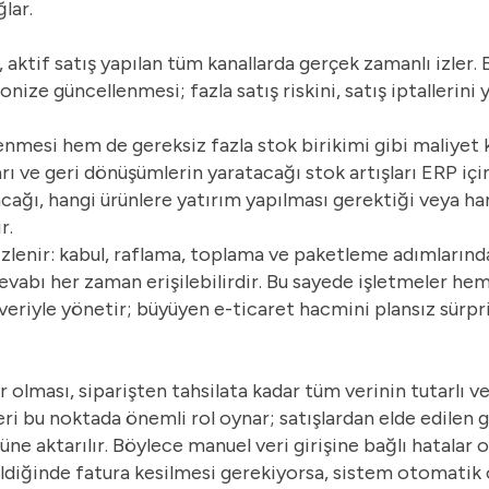
lar.
 aktif satış yapılan tüm kanallarda gerçek zamanlı izler. 
onize güncellenmesi; fazla satış riskini, satış iptallerini
mesi hem de gereksiz fazla stok birikimi gibi maliyet ka
rı ve geri dönüşümlerin yaratacağı stok artışları ERP içi
acağı, hangi ürünlere yatırım yapılması gerektiği veya ha
r.
izlenir: kabul, raflama, toplama ve paketleme adımlarınd
evabı her zaman erişilebilirdir. Bu sayede işletmeler hem
riyle yönetir; büyüyen e-ticaret hacmini plansız sürpri
olması, siparişten tahsilata kadar tüm verinin tutarlı ve 
eri bu noktada önemli rol oynar; satışlardan elde edilen ge
 aktarılır. Böylece manuel veri girişine bağlı hatalar o
ldiğinde fatura kesilmesi gerekiyorsa, sistem otomatik 