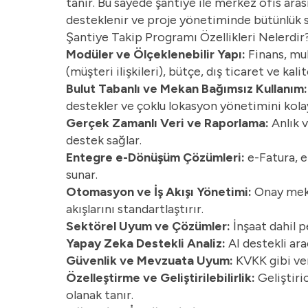
tanır. Bu sayede şantiye ile merkez ofis arasın
desteklenir ve proje yönetiminde bütünlük s
Şantiye Takip Programı Özellikleri Nelerdir
Modüler ve Ölçeklenebilir Yapı:
Finans, muh
(müşteri ilişkileri), bütçe, dış ticaret ve kali
Bulut Tabanlı ve Mekan Bağımsız Kullanım
destekler ve çoklu lokasyon yönetimini kolay
Gerçek Zamanlı Veri ve Raporlama:
Anlık v
destek sağlar.
Entegre e-Dönüşüm Çözümleri:
e-Fatura, e
sunar.
Otomasyon ve İş Akışı Yönetimi:
Onay meka
akışlarını standartlaştırır.
Sektörel Uyum ve Çözümler:
İnşaat dahil 
Yapay Zeka Destekli Analiz:
AI destekli ara
Güvenlik ve Mevzuata Uyum:
KVKK gibi ver
Özelleştirme ve Geliştirilebilirlik:
Geliştiri
olanak tanır.