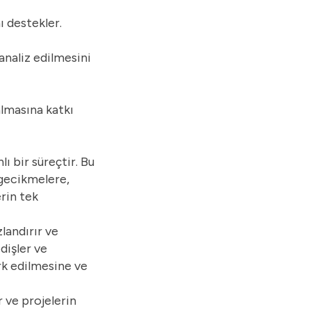
ı destekler.
analiz edilmesini
almasına katkı
 bir süreçtir. Bu
 gecikmelere,
rin tek
zlandırır ve
dişler ve
ark edilmesine ve
r ve projelerin