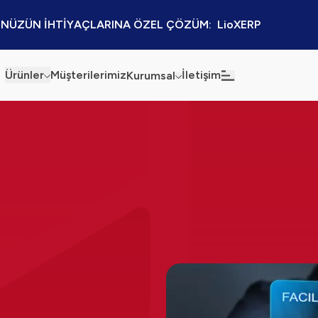
NÜZÜN İHTİYAÇLARINA ÖZEL ÇÖZÜM:  LioXERP
Ürünler
Müşterilerimiz
İletişim
Kurumsal
Haberler
Blog
Sürdürülebilirlik
Kaynaklar
Kalite Politikamız
Kampanyalar
Bilgi Güvenliği
Etkinlikler
Bilgi Toplumu Hizmetleri
Sektörel Çözümler
İş Ortaklığı Platformu