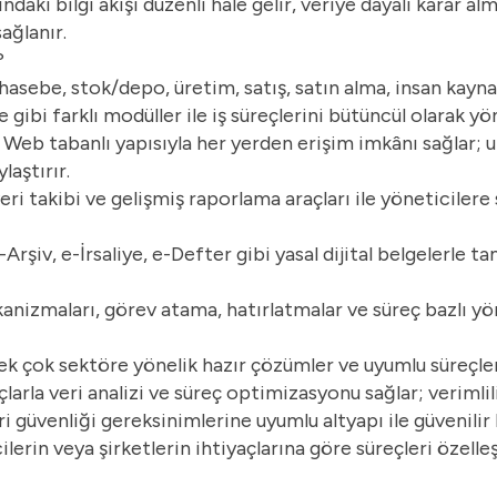
daki bilgi akışı düzenli hale gelir, veriye dayalı karar al
ağlanır.
?
asebe, stok/depo, üretim, satış, satın alma, insan kayna
te gibi farklı modüller ile iş süreçlerini bütüncül olarak yö
:
Web tabanlı yapısıyla her yerden erişim imkânı sağlar; 
laştırır.
eri takibi ve gelişmiş raporlama araçları ile yöneticilere 
-Arşiv,
e-İrsaliye
, e-Defter gibi yasal dijital belgelerle 
nizmaları, görev atama, hatırlatmalar ve süreç bazlı yö
pek çok sektöre yönelik hazır çözümler ve uyumlu süreçler
çlarla veri analizi ve süreç optimizasyonu sağlar; verimliliğ
i güvenliği gereksinimlerine uyumlu altyapı ile güvenilir 
cilerin veya şirketlerin ihtiyaçlarına göre süreçleri özell