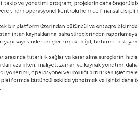
et takip ve yönetimi program; projelerin daha öngörülebil
yerek hem operasyonel kontrolü hem de finansal disiplini
 tek bir platform üzerinden bütüncül ve entegre biçimd
nstan insan kaynaklarına, saha süreçlerinden raporlamaya
 Bu yapı sayesinde süreçler kopuk değil; birbirini besleyen,
 arasında tutarlılık sağlar ve karar alma süreçlerini hızla
ukları azalırken; maliyet, zaman ve kaynak yönetimi daha 
eci yönetimi, operasyonel verimliliği artırırken işletmele
ek platformda bütüncül şekilde yönetmek ve işinizi daha ö
.