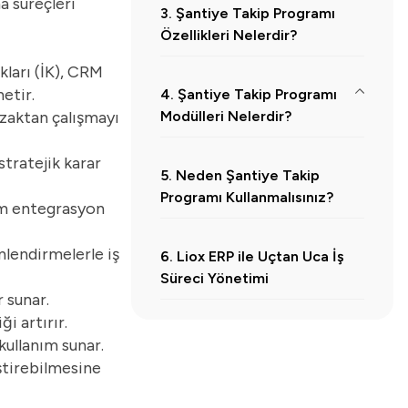
ma süreçleri
3. Şantiye Takip Programı
Özellikleri Nelerdir?
kları (İK), CRM
netir.
4. Şantiye Takip Programı
uzaktan çalışmayı
Modülleri Nelerdir?
4.1.
Proje ve İş Programı Yönetimi
stratejik karar
5. Neden Şantiye Takip
4.2.
Hak Ediş ve Bütçe Yönetimi
Programı Kullanmalısınız?
tam entegrasyon
4.3.
Maliyet ve Gider Takibi
4.4.
Satın Alma ve Tedarik Yönetimi
nlendirmelerle iş
6. Liox ERP ile Uçtan Uca İş
Süreci Yönetimi
4.5.
Stok ve Malzeme Yönetimi
 sunar.
4.6.
Taşeron ve Sözleşme Yönetimi
i artırır.
kullanım sunar.
4.7.
Personel ve Puantaj Takibi
eştirebilmesine
4.8.
Ekipman ve Makine Yönetimi