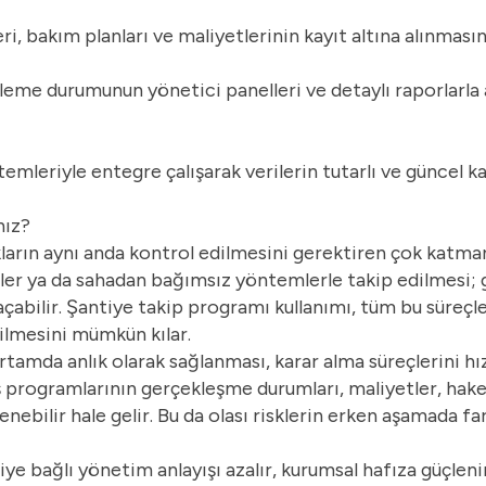
ri, bakım planları ve maliyetlerinin kayıt altına alınmasın
leme durumunun yönetici panelleri ve detaylı raporlarla 
emleriyle entegre çalışarak verilerin tutarlı ve güncel k
nız?
rın aynı anda kontrol edilmesini gerektiren çok katmanlı
işiler ya da sahadan bağımsız yöntemlerle takip edilmesi;
çabilir. Şantiye takip programı kullanımı, tüm bu süreçle
ilmesini mümkün kılar.
l ortamda anlık olarak sağlanması, karar alma süreçlerini hı
İş programlarının gerçekleşme durumları, maliyetler, hake
nebilir hale gelir. Bu da olası risklerin erken aşamada f
ye bağlı yönetim anlayışı azalır, kurumsal hafıza güçleni