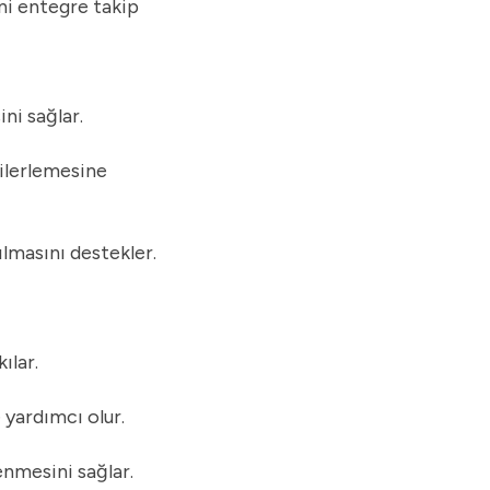
4.9.
Raporlama ve Analitik
ini entegre takip
4.10.
Finans ve Muhasebe Entegrasyonu
ni sağlar.
 ilerlemesine
ılmasını destekler.
ılar.
 yardımcı olur.
enmesini sağlar.