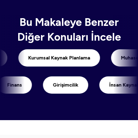
Bu Makaleye Benzer
Diğer Konuları İncele
timi
Kurumsal Kaynak Planlama
M
inans
Girişimcilik
İnsan Kaynakları