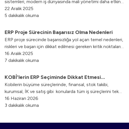
sistemleri, modern iş dünyasında mali yönetimi daha etkin
bir şekilde ele almalarına yardımcı olan kapsamlı bir
22 Aralık 2025
çözümdür. Bu sistemler, finansal süreçleri entegre ederek,
5 dakikalık okuma
verimliliği artırır ve finans yöneticilerine mali stratejilerini
daha etkili bir şekilde uygulama imkanı sunar.
ERP Proje Sürecinin Başarısız Olma Nedenleri
ERP proje sürecinde başarısızlığa yol açan temel nedenleri,
riskleri ve başarı için dikkat edilmesi gereken kritik noktaları
ele aldık.
16 Aralık 2025
7 dakikalık okuma
KOBİ'lerin ERP Seçiminde Dikkat Etmesi
Kobilerin büyüme süreçlerinde, finansal, stok takibi,
Gerekenler
kurumsal, İK ve satış gibi konularda tüm iş süreçlerini tek
ekrandan, mekan bağımsız yönetme isteği, işletmeleri ERP
16 Haziran 2026
kullanımına yönlendirir.
3 dakikalık okuma