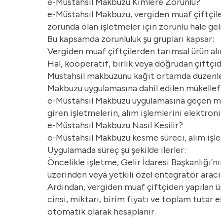
e-Müstahsil Makbuzu Kimlere Zorunlu?
e-Müstahsil Makbuzu, vergiden muaf çiftçile
zorunda olan işletmeler için zorunlu hale gel
Bu kapsamda zorunluluk şu grupları kapsar:
Vergiden muaf çiftçilerden tarımsal ürün alı
Hal, kooperatif, birlik veya doğrudan çiftçi
Müstahsil makbuzunu kağıt ortamda düzenlem
Makbuzu uygulamasına dahil edilen mükellef
e-Müstahsil Makbuzu uygulamasına geçen m
giren işletmelerin, alım işlemlerini elektro
e-Müstahsil Makbuzu Nasıl Kesilir?
e-Müstahsil Makbuzu kesme süreci, alım işle
Uygulamada süreç şu şekilde ilerler:
Öncelikle işletme, Gelir İdaresi Başkanlığı’
üzerinden veya yetkili özel entegratör aracılı
Ardından, vergiden muaf çiftçiden yapılan ürün
cinsi, miktarı, birim fiyatı ve toplam tutar 
otomatik olarak hesaplanır.