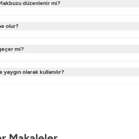
l Makbuzu düzenlenir mi?
e olur?
geçer mi?
yaygın olarak kullanılır?
r Makaleler