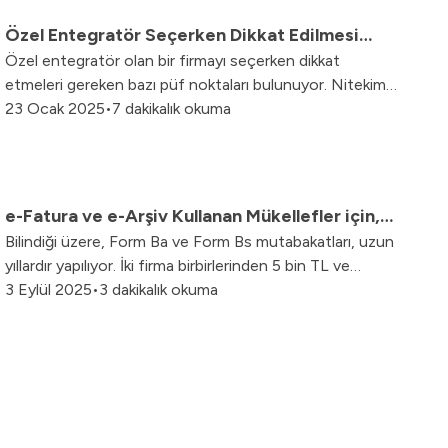
Özel Entegratör Seçerken Dikkat Edilmesi
Özel entegratör olan bir firmayı seçerken dikkat
Gereken Püf Noktalar Nelerdir?
etmeleri gereken bazı püf noktaları bulunuyor. Nitekim
Gelir İdaresi Başkanlığı (GİB) e-belge uygulamalarına
23 Ocak 2025
•
7 dakikalık okuma
geçişte mükelleflerin; elektronik ortamda fatura, defter,
irsaliye, arşiv, SMM, MM gibi süreçlerini aksamadan
yönetebilecekleri, GİB e-belge uygulama özelliklerine
sahip yetkin bir yazılımı olan ve bu sürecin yönetiminde
e-Fatura ve e-Arşiv Kullanan Mükellefler için,
nitelikli hizmet alabilecekleri bir özel entegratörü
Bilindiği üzere, Form Ba ve Form Bs mutabakatları, uzun
Ba ve Bs formu Düzenleyerek Bildirim
seçmeleri önemli bir konudur.
yıllardır yapılıyor. İki firma birbirlerinden 5 bin TL ve
Zorunluluğu Ortadan Kalkıyor
üzerinde alışveriş yapar ise, bir sonraki ay, karşılıklı olarak
3 Eylül 2025
•
3 dakikalık okuma
birbirleri ile mutabakat yapmaları gerekiyor.