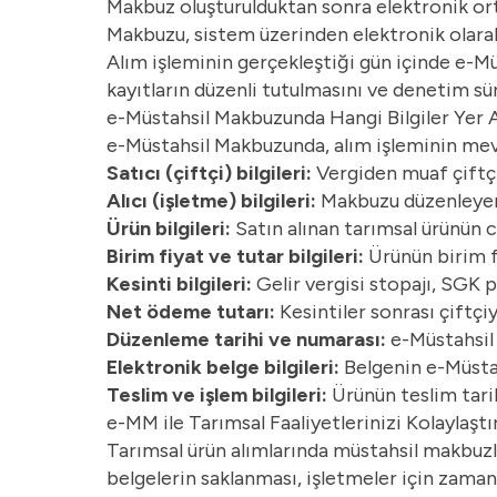
Makbuz oluşturulduktan sonra elektronik orta
Makbuzu, sistem üzerinden elektronik olarak 
Alım işleminin gerçekleştiği gün içinde e-Mü
kayıtların düzenli tutulmasını ve denetim süre
e-Müstahsil Makbuzunda Hangi Bilgiler Yer A
e-Müstahsil Makbuzunda, alım işleminin mevzu
Satıcı (çiftçi) bilgileri:
Vergiden muaf çiftçin
Alıcı (işletme) bilgileri:
Makbuzu düzenleyen 
Ürün bilgileri:
Satın alınan tarımsal ürünün cin
Birim fiyat ve tutar bilgileri:
Ürünün birim f
Kesinti bilgileri:
Gelir vergisi stopajı, SGK p
Net ödeme tutarı:
Kesintiler sonrası çiftç
Düzenleme tarihi ve numarası:
e-Müstahsil
Elektronik belge bilgileri:
Belgenin e-Müstah
Teslim ve işlem bilgileri:
Ürünün teslim tarih
e-MM ile Tarımsal Faaliyetlerinizi Kolaylaştı
Tarımsal ürün alımlarında müstahsil makbuzl
belgelerin saklanması, işletmeler için zaman