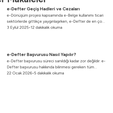
e-Defter Geçiş Hadleri ve Cezaları
e-Dönüşüm projesi kapsamında e-Belge kullanımı ticari
sektörlerde gittikçe yaygınlaşırken, e-Defter de en çok
kullanılan dijital belgelerden biri olmuştur. e-Defter
3 Eylül 2025
•
12 dakikalık okuma
nedir, sağladığı faydalar nelerdir, kimler e-Defter’e
geçmek zorunda, e-Defter göndermeme cezası gibi
elektronik defter hakkında merak edilen soruları
yanıtlayacağız.
e-Defter Başvurusu Nasıl Yapılır?
e-Defter başvurusu süreci sanıldığı kadar zor değildir. e-
Defter başvurusu hakkında bilinmesi gereken tüm
detayları sizler için derledik.
22 Ocak 2026
•
5 dakikalık okuma