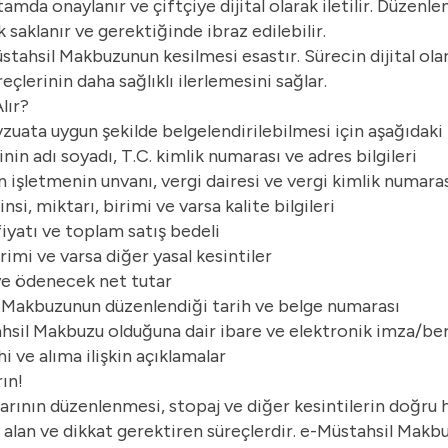
mda onaylanır ve çiftçiye dijital olarak iletilir. Düzenl
saklanır ve gerektiğinde ibraz edilebilir.
stahsil Makbuzunun kesilmesi esastır. Sürecin dijital ola
çlerinin daha sağlıklı ilerlemesini sağlar.
lır?
ata uygun şekilde belgelendirilebilmesi için aşağıdaki bi
in adı soyadı, T.C. kimlik numarası ve adres bilgileri
işletmenin unvanı, vergi dairesi ve vergi kimlik numara
si, miktarı, birimi ve varsa kalite bilgileri
iyatı ve toplam satış bedeli
rimi ve varsa diğer yasal kesintiler
iye ödenecek net tutar
 Makbuzunun düzenlendiği tarih ve belge numarası
sil Makbuzu olduğuna dair ibare ve elektronik imza/bera
i ve alıma ilişkin açıklamalar
rın!
arının düzenlenmesi, stopaj ve diğer kesintilerin doğru 
 alan ve dikkat gerektiren süreçlerdir. e-Müstahsil Makb