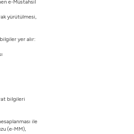
enen e-Müstahsil
rak yürütülmesi,
lgiler yer alır:
sı
t bilgileri
hesaplanması ile
uzu (e-MM),