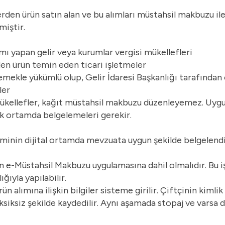
rden ürün satın alan ve bu alımları müstahsil makbuzu i
miştir.
mı yapan gelir veya kurumlar vergisi mükellefleri
den ürün temin eden ticari işletmeler
ekle yükümlü olup, Gelir İdaresi Başkanlığı tarafından
ler
ükellefler, kağıt müstahsil makbuzu düzenleyemez. Uy
nik ortamda belgelemeleri gerekir.
minin dijital ortamda mevzuata uygun şekilde belgelendi
nın e-Müstahsil Makbuzu uygulamasına dahil olmalıdır. Bu i
ğıyla yapılabilir.
 alımına ilişkin bilgiler sisteme girilir. Çiftçinin kimlik 
eksiksiz şekilde kaydedilir. Aynı aşamada stopaj ve varsa d