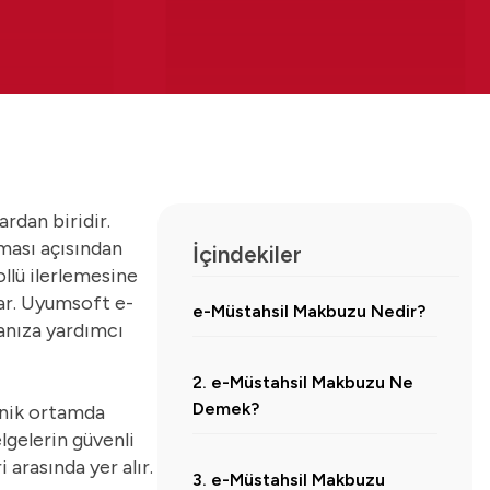
ardan biridir.
ması açısından
İçindekiler
ollü ilerlemesine
kar. Uyumsoft e-
e-Müstahsil Makbuzu Nedir?
anıza yardımcı
2. e-Müstahsil Makbuzu Ne
Demek?
onik ortamda
lgelerin güvenli
arasında yer alır.
3. e-Müstahsil Makbuzu