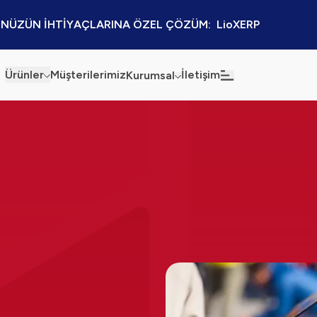
NÜZÜN İHTİYAÇLARINA ÖZEL ÇÖZÜM:  LioXERP
Ürünler
Müşterilerimiz
İletişim
Kurumsal
Haberler
Blog
Sürdürülebilirlik
Kaynaklar
Kalite Politikamız
Kampanyalar
Bilgi Güvenliği
Etkinlikler
Bilgi Toplumu Hizmetleri
Sektörel Çözümler
İş Ortaklığı Platformu