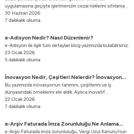
uygulamasına geçişte işletmenizin cezai risklerini sıfırlamak
ve GİB entegrasyonunu eksiksiz tamamlamak için atmanız
30 Haziran 2026
gereken stratejik adımları inceleyin.
7 dakikalık okuma
e-Adisyon Nedir? Nasıl Düzenlenir?
e-Adisyon ile ilgili tüm detayları blog yazımızda bulabilirsiniz.
23 Ocak 2026
5 dakikalık okuma
İnovasyon Nedir, Çeşitleri Nelerdir? İnovasyon
Bu yazımızda inovasyonun tanımını, çeşitlerini ve iş
Örnekleri
dünyasındaki örneklerini ele aldık. Ayrıca inovatif
yaklaşımların işletmeler için neden önemli olduğunu ve
22 Ocak 2026
dijital dönüşüm süreçlerine nasıl katkı sunduğunu paylaştık.
7 dakikalık okuma
e-Arşiv Faturada İmza Zorunluluğu Ne Anlama
e-Arşiv Faturada imza zorunluluğu, Vergi Usul Kanunu’nun
Geliyor?