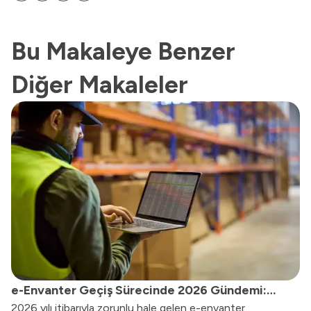
Bu Makaleye Benzer
Diğer Makaleler
e-Envanter Geçiş Sürecinde 2026 Gündemi:
2026 yılı itibarıyla zorunlu hale gelen e-envanter
Kimler Risk Altında, Nereden Başlamalı?