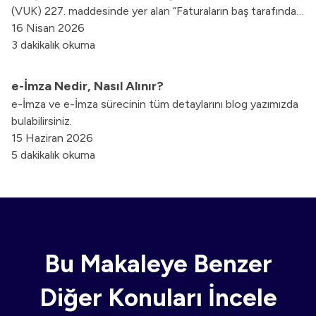
(VUK) 227. maddesinde yer alan “Faturaların baş tarafında
iş sahibinin veya namına imzaya mezun olanların imzaları
16 Nisan 2026
bulunur.” hükmü ile düzenlenmiştir. Bu hükme göre, e-Arşiv
3 dakikalık okuma
Faturaların da kağıt faturalarda olduğu gibi, baş tarafında iş
sahibinin veya onun adına imza atma hakkı bulunanların
e-İmza Nedir, Nasıl Alınır?
imzasına yer verilmesi zorunludur.
e-İmza ve e-İmza sürecinin tüm detaylarını blog yazımızda
bulabilirsiniz.
15 Haziran 2026
5 dakikalık okuma
Bu Makaleye Benzer
Diğer Konuları İncele