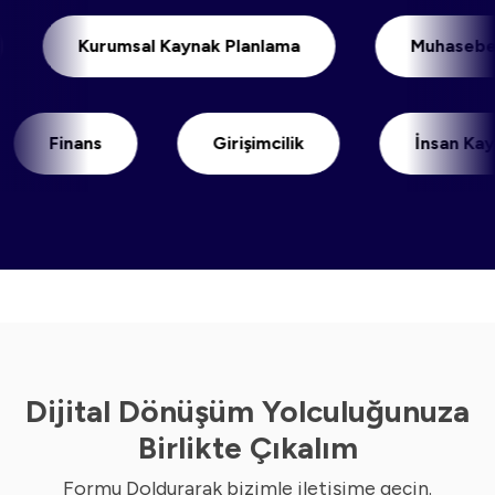
i
Kurumsal Kaynak Planlama
Muha
Finans
Girişimcilik
İnsan Kaynakl
Dijital Dönüşüm Yolculuğunuza
Birlikte Çıkalım
Formu Doldurarak bizimle iletişime geçin.