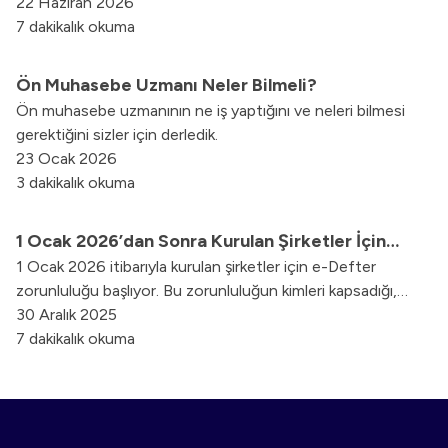
ödemelerini engeller ve nakit akışlarını daha etkin
22 Haziran 2026
yönetmelerini sağlar. Bu yazımızda, geçici vergi ne demek,
7 dakikalık okuma
nasıl hesaplanır gibi soruların cevaplarını bulabilirsiniz.
Ön Muhasebe Uzmanı Neler Bilmeli?
Ön muhasebe uzmanının ne iş yaptığını ve neleri bilmesi
gerektiğini sizler için derledik.
23 Ocak 2026
3 dakikalık okuma
1 Ocak 2026’dan Sonra Kurulan Şirketler İçin
1 Ocak 2026 itibarıyla kurulan şirketler için e-Defter
Elektronik Defter Sistemi Zorunluluğu Başlıyor!
zorunluluğu başlıyor. Bu zorunluluğun kimleri kapsadığı,
geçiş süreleri ve ETDS-e-Defter ilişkisini bu içerikte
30 Aralık 2025
özetledik.
7 dakikalık okuma