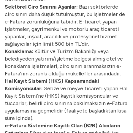
Sektörel Ciro Sınırını Aşanlar:
Bazı sektörlerde
ciro sınırı daha düşük tutulmuştur, bu işletmeler de
e-Fatura zorunluluğuna tabidir. E-ticaret yapan
işletmeler, gayrimenkul ve motorlu araç ticareti
yapanlar, inşaat, aracılık ve profesyonel hizmet
sağlayıcılar için limit 500 bin TL’dir.
Konaklama:
Kültür ve Turizm Bakanlığı veya
belediyeden yatırım/işletme belgesi almış otel ve
konaklama işletmeleri, ciro sınırı aranmaksızın e-
Fatura’nın zorunlu olduğu mükellefler arasındadır.
Hal Kayıt Sistemi (HKS) Kapsamındaki
Komisyoncular:
Sebze ve meyve ticareti yapan Hal
Kayıt Sistemi’ne (HKS) kayıtlı komisyoncular ve
tüccarlar, belirli ciro sınırına bakılmaksızın e-Fatura
uygulamasına geçmelidir (faaliyete başladıktan kısa
süre içinde).
e-Fatura Sistemine Kayıtlı Olan (B2B) Alıcıların
Satıcıları:
Eğer alıcı taraf e-Fatura mükellefi ise,