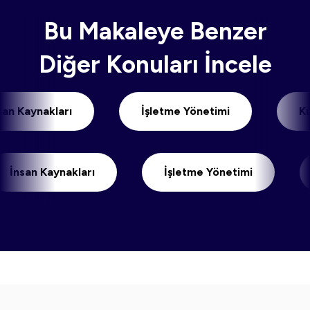
Bu Makaleye Benzer
Diğer Konuları İncele
İnsan Kaynakları
İşletme Yönetimi
n Kaynakları
İşletme Yönetimi
Kur