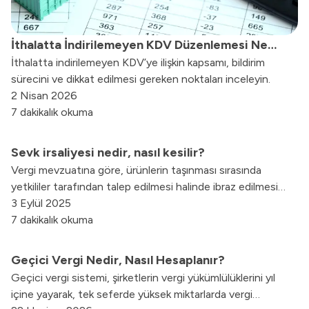
İthalatta İndirilemeyen KDV Düzenlemesi Ne
İthalatta indirilemeyen KDV’ye ilişkin kapsamı, bildirim
Anlama Geliyor? Kritik Noktalar Nelerdir?
sürecini ve dikkat edilmesi gereken noktaları inceleyin.
2 Nisan 2026
7 dakikalık okuma
Sevk irsaliyesi nedir, nasıl kesilir?
Vergi mevzuatına göre, ürünlerin taşınması sırasında
yetkililer tarafından talep edilmesi halinde ibraz edilmesi
gereken bu belgeler, herhangi bir cezai yaptırımla
3 Eylül 2025
karşılaşmamak için eksiksiz ve doğru bilgilerle
7 dakikalık okuma
düzenlenmelidir. Peki, sevk irsaliyesi ne demek ve nasıl
kesilir?
Geçici Vergi Nedir, Nasıl Hesaplanır?
Geçici vergi sistemi, şirketlerin vergi yükümlülüklerini yıl
içine yayarak, tek seferde yüksek miktarlarda vergi