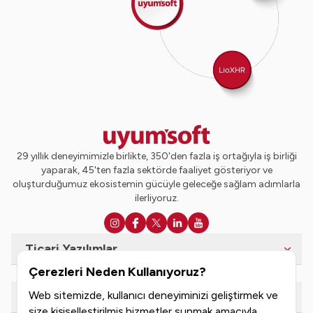
29 yıllık deneyimimizle birlikte, 350'den fazla iş ortağıyla iş birliği
yaparak, 45'ten fazla sektörde faaliyet gösteriyor ve
oluşturduğumuz ekosistemin gücüyle geleceğe sağlam adımlarla
ilerliyoruz.
Ticari Yazılımlar
Çerezleri Neden Kullanıyoruz?
Web sitemizde, kullanıcı deneyiminizi geliştirmek ve
e-Dönüşüm Hizmetleri
size kişiselleştirilmiş hizmetler sunmak amacıyla