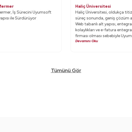
Mermer
Haliç Üniversitesi
ermer, İş Sürecini Uyumsoft
Haliç Üniversitesi, oldukça titi
apısı ile Sürdürüyor
süreç sonunda, geniş çözüm 
Web tabanlı alt yapısı, entegr
kolaylıkları ve e-fatura entegr
firması olması sebebiyle Uyu
Devamını Oku
ERP’ye karar verdi.
Tümünü Gör