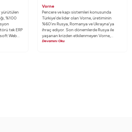
Vorne
z yürütülen
Pencere ve kapı sistemleri konusunda
ağı, %100
Türkiye’de lider olan Vorne, üretiminin
asyon
%60’ını Rusya, Romanya ve Ukrayna’ya
atörü tek ERP
ihraç ediyor. Son dönemlerde Rusya ile
msoft Web
yaşanan krizden etkilenmeyen Vorne,
Devamını Oku
önümüzdeki yıllarda mevcut pazarlarının
yanı sıra, yeni pazarlara da ihracat
yapmayı planlıyor.