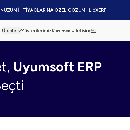
NÜZÜN İHTİYAÇLARINA ÖZEL ÇÖZÜM:  LioXERP
Ürünler
Müşterilerimiz
İletişim
Kurumsal
Haberler
Blog
et,
Uyumsoft ERP
Sürdürülebilirlik
Kaynaklar
Kalite Politikamız
Kampanyalar
eçti
Bilgi Güvenliği
Etkinlikler
Bilgi Toplumu Hizmetleri
Sektörel Çözümler
İş Ortaklığı Platformu