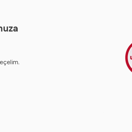
nuza
seçelim.