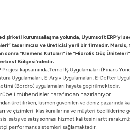
ed şirketi kurumsallaşma yolunda, Uyumsoft ERP’yi seçt
i” tasarımcısı ve üreticisi yerli bir firmadır. Marsis, 
dan sonra “Klemens Kutuları” ile “Hidrolik Güç Üniteler
Serbest Bölgesi’ndedir.
RP Projesi kapsamında,Temel İş Uygulamaları (Finans Yön
tura Uygulamaları, E-Arşiv Uygulamaları, E-Defter Uygul
etimi (Bordro) uygulamaları hayata geçirilmektedir.
rübeli mühendisler tarafından hazırlanıyor
ndan üretilirken, kısmen güvenilen ve deniz pazarında ka
ı ve çizimleri, klas kurallarına ve müşteri özelliklerine
is, satış ve satış sonrası hizmet kalitesini arttırarak,
etçi performans sistemleri sağlamaktadır.