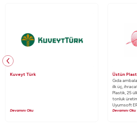
Kuveyt Türk
Üstün Plast
Gıda ambalaj
ilk üç, ihraca
Plastik, 25 ül
tonluk üreti
Uyumsoft ERP
Devamını Oku
Devamını Oku