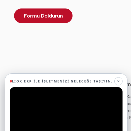
Formu Doldurun
✕
LIOX ERP ILE İŞLETMENIZI GELECEĞE TAŞIYIN.
Ticari Yazılım
29 yıllık deneyimimizle birlikte, 350'den fazla
ERP - Kurumsal K
iş ortağıyla iş birliği yaparak, 45'ten fazla
Bulut ERP - Muha
sektörde faaliyet gösteriyor ve
Ön Muhasebe Pro
oluşturduğumuz ekosistemin gücüyle
İnsan Kaynakları
geleceğe sağlam adımlarla ilerliyoruz.
Çerezleri Neden Kullanıyoruz?
Bordro Yazılımı