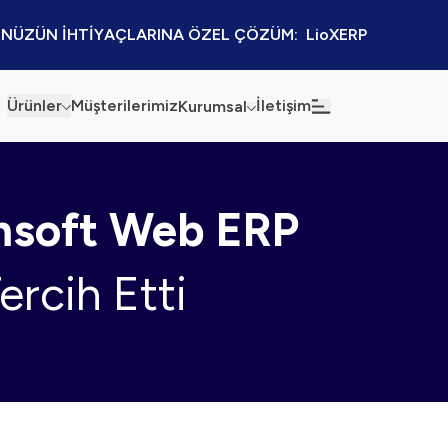
NÜZÜN İHTİYAÇLARINA ÖZEL ÇÖZÜM:  LioXERP
Ürünler
Müşterilerimiz
İletişim
Kurumsal
Haberler
Blog
soft Web ERP
Sürdürülebilirlik
Kaynaklar
Kalite Politikamız
Kampanyalar
ercih Etti
Bilgi Güvenliği
Etkinlikler
Bilgi Toplumu Hizmetleri
Sektörel Çözümler
İş Ortaklığı Platformu