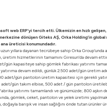
t web ERP’yi tercih etti. Ülkemizin en hızlı gelişen,
m merkezine dönüşen Giteks AŞ, Orka Holding’in globa
 ana üreticisi konumundadır.
 uzun yıllara dayanan tecrübeye sahip Orka Group’unda a
e, üretim hizmetlerinin tamamını Giresun’da devam ettir
adet/gün kapasiteye sahip gömlek fabrikası yatırımı tama
yatırıma devam edildi, günlük 2.500 adet/gün üretim adet
0 adet/gün pantolon üretim kapasitesi için gerekli yatır
 adet/gün takım elbise, 500 adet / gün pantolon üretileb
nci Fabrika yatırımı tamamlandı ve günümüzde; 800 aşkın 
ında, gömlek, ceket, pantolon ve yelek üretimi yapılma
n, doğayla barışık ve insan sağlığını önde tutan ürünler