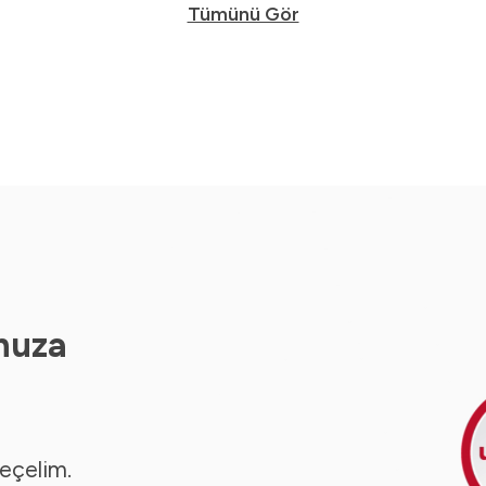
Tümünü Gör
nuza
seçelim.