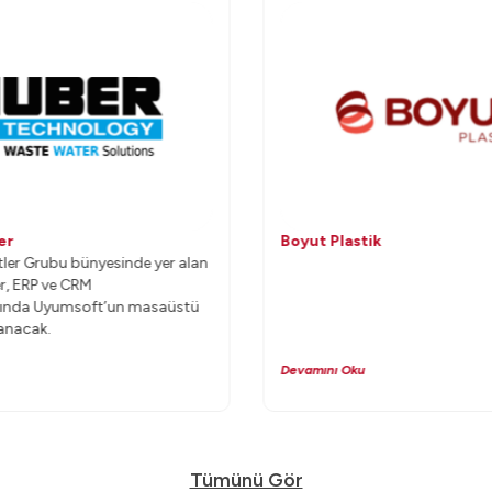
er
Boyut Plastik
tler Grubu bünyesinde yer alan
r, ERP ve CRM
ında Uyumsoft’un masaüstü
anacak.
Devamını Oku
Tümünü Gör