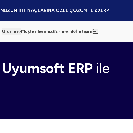
NÜZÜN İHTİYAÇLARINA ÖZEL ÇÖZÜM:  LioXERP
Ürünler
Müşterilerimiz
İletişim
Kurumsal
Haberler
Blog
,
Uyumsoft ERP
ile
Sürdürülebilirlik
Kaynaklar
Kalite Politikamız
Kampanyalar
Bilgi Güvenliği
Etkinlikler
Bilgi Toplumu Hizmetleri
Sektörel Çözümler
İş Ortaklığı Platformu