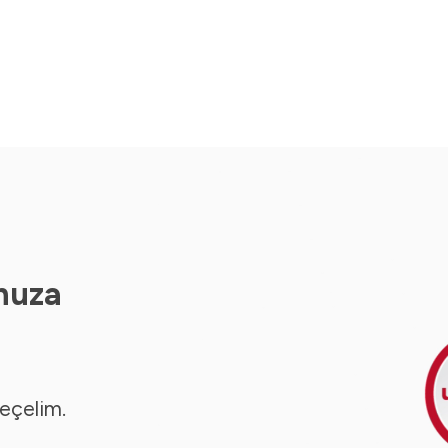
nuza
seçelim.