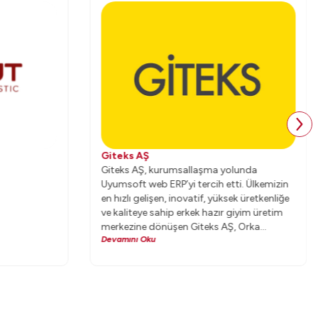
Giteks AŞ
Giteks AŞ, kurumsallaşma yolunda
Uyumsoft web ERP’yi tercih etti. Ülkemizin
en hızlı gelişen, inovatif, yüksek üretkenliğe
ve kaliteye sahip erkek hazır giyim üretim
merkezine dönüşen Giteks AŞ, Orka
Devamını Oku
Holding’in global markaları Damat Tween
ve D’S Damat başta olmak üzere, birçok
ünlü markanın ana üreticisi konumundadır.