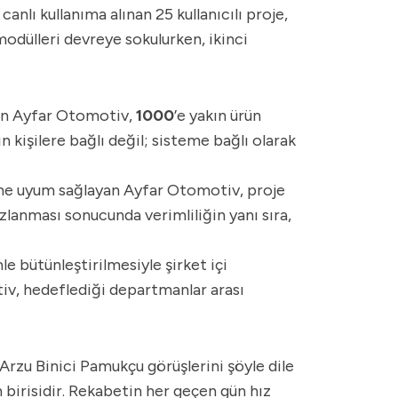
anlı kullanıma alınan 25 kullanıcılı proje,
modülleri devreye sokulurken, ikinci
an Ayfar Otomotiv,
1000
’e yakın ürün
n kişilere bağlı değil; sisteme bağlı olarak
teme uyum sağlayan Ayfar Otomotiv, proje
hızlanması sonucunda verimliliğin yanı sıra,
e bütünleştirilmesiyle şirket içi
v, hedeflediği departmanlar arası
rzu Binici Pamukçu görüşlerini şöyle dile
 birisidir. Rekabetin her geçen gün hız