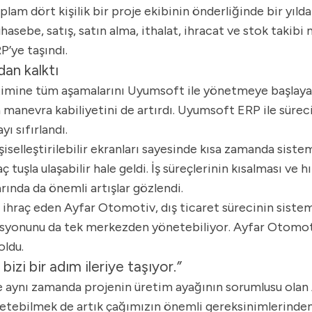
am dört kişilik bir proje ekibinin önderliğinde bir yılda c
asebe, satış, satın alma, ithalat, ihracat ve stok takibi 
’ye taşındı.
dan kalktı
timine tüm aşamalarını Uyumsoft ile yönetmeye başlay
n manevra kabiliyetini de artırdı. Uyumsoft ERP ile süreci
ı sıfırlandı.
şiselleştirilebilir ekranları sayesinde kısa zamanda sis
tuşla ulaşabilir hale geldi. İş süreçlerinin kısalması ve 
ında da önemli artışlar gözlendi.
 ihraç eden Ayfar Otomotiv, dış ticaret sürecinin sisteml
asyonunu da tek merkezden yönetebiliyor. Ayfar Otomoti
oldu.
izi bir adım ileriye taşıyor.
”
 aynı zamanda projenin üretim ayağının sorumlusu olan A
yönetebilmek de artık çağımızın önemli gereksinimlerinden