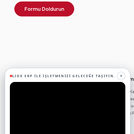
Formu Doldurun
✕
LIOX ERP ILE İŞLETMENIZI GELECEĞE TAŞIYIN.
Ticari Yazılım
29 yıllık deneyimimizle birlikte, 350'den fazla
ERP - Kurumsal K
iş ortağıyla iş birliği yaparak, 45'ten fazla
Bulut ERP - Muha
sektörde faaliyet gösteriyor ve
Ön Muhasebe Pro
oluşturduğumuz ekosistemin gücüyle
İnsan Kaynakları
geleceğe sağlam adımlarla ilerliyoruz.
Çerezleri Neden Kullanıyoruz?
Bordro Yazılımı
CRM Programı
Web sitemizde, kullanıcı deneyiminizi geliştirmek ve