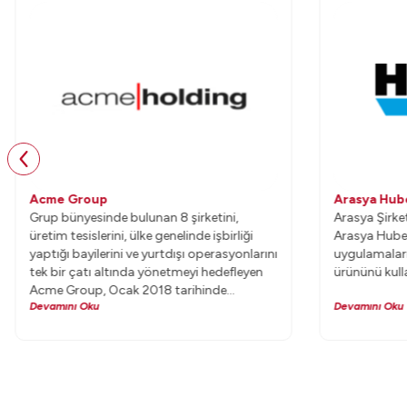
Acme Group
Arasya Hub
Grup bünyesinde bulunan 8 şirketini,
Arasya Şirke
üretim tesislerini, ülke genelinde işbirliği
Arasya Hube
yaptığı bayilerini ve yurtdışı operasyonlarını
uygulamalar
tek bir çatı altında yönetmeyi hedefleyen
ürününü kull
Acme Group, Ocak 2018 tarihinde
Devamını Oku
Devamını Oku
Uyumsoft web ERP projesine başladı.