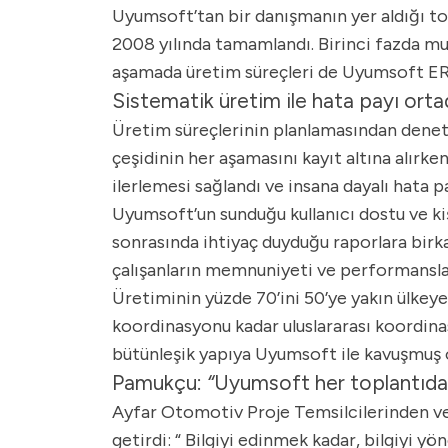
Uyumsoft’tan bir danışmanın yer aldığı topl
2008 yılında tamamlandı. Birinci fazda muh
aşamada üretim süreçleri de Uyumsoft ERP
Sistematik üretim ile hata payı orta
Üretim süreçlerinin planlamasından dene
çeşidinin her aşamasını kayıt altına alırke
ilerlemesi sağlandı ve insana dayalı hata pay
Uyumsoft’un sunduğu kullanıcı dostu ve ki
sonrasında ihtiyaç duyduğu raporlara birkaç 
çalışanların memnuniyeti ve performanslar
Üretiminin yüzde 70’ini 50’ye yakın ülkeye
koordinasyonu kadar uluslararası koordin
bütünleşik yapıya Uyumsoft ile kavuşmuş 
Pamukçu:
“
Uyumsoft her toplantıda b
Ayfar Otomotiv Proje Temsilcilerinden ve
getirdi: “ Bilgiyi edinmek kadar, bilgiyi 