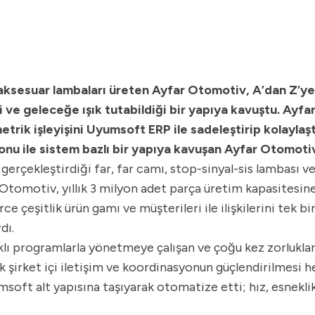
e aksesuar lambaları üreten Ayfar Otomotiv, A’dan Z’y
i ve geleceğe ışık tutabildiği bir yapıya kavuştu. Ay
trik işleyişini Uyumsoft ERP ile sadeleştirip kolayla
nu ile sistem bazlı bir yapıya kavuşan Ayfar Otomotiv, 
rçekleştirdiği far, far camı, stop-sinyal-sis lambası ve
Otomotiv, yıllık 3 milyon adet parça üretim kapasitesine 
erce çeşitlik ürün gamı ve müşterileri ile ilişkilerini tek
dı.
klı programlarla yönetmeye çalışan ve çoğu kez zorluklar
k şirket içi iletişim ve koordinasyonun güçlendirilmesi h
oft alt yapısına taşıyarak otomatize etti; hız, esneklik 