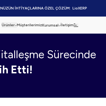
NÜZÜN İHTİYAÇLARINA ÖZEL ÇÖZÜM:  LioXERP
Ürünler
Müşterilerimiz
İletişim
Kurumsal
Haberler
Blog
jitalleşme Sürecinde
Sürdürülebilirlik
Kaynaklar
Kalite Politikamız
Kampanyalar
h Etti!
Bilgi Güvenliği
Etkinlikler
Bilgi Toplumu Hizmetleri
Sektörel Çözümler
İş Ortaklığı Platformu