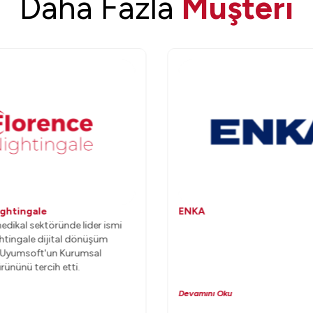
Daha Fazla
Müşteri
ightingale
ENKA
medikal sektöründe lider ismi
htingale dijital dönüşüm
e Uyumsoft'un Kurumsal
ününü tercih etti.
Devamını Oku