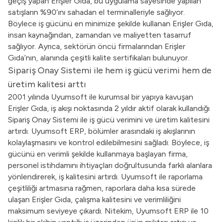
geçiş yapan Erişler Gıda, bu uygulama sayesinde yapılan
satışların %90’ını sahadan el terminalleriyle sağlıyor.
Böylece iş gücünü en minimize şekilde kullanan Erişler Gıda,
insan kaynağından, zamandan ve maliyetten tasarruf
sağlıyor. Ayrıca, sektörün öncü firmalarından Erişler
Gıda’nın, alanında çeşitli kalite sertifikaları bulunuyor.
Sipariş Onay Sistemi ile hem iş gücü verimi hem de
üretim kalitesi arttı
2001 yılında Uyumsoft ile kurumsal bir yapıya kavuşan
Erişler Gıda, iş akışı noktasında 2 yıldır aktif olarak kullandığı
Sipariş Onay Sistemi ile iş gücü verimini ve üretim kalitesini
artırdı. Uyumsoft ERP, bölümler arasındaki iş akışlarının
kolaylaşmasını ve kontrol edilebilmesini sağladı. Böylece, iş
gücünü en verimli şekilde kullanmaya başlayan firma,
personel istihdamını ihtiyaçları doğrultusunda farklı alanlara
yönlendirerek, iş kalitesini artırdı. Uyumsoft ile raporlama
çeşitliliği artmasına rağmen, raporlara daha kısa sürede
ulaşan Erişler Gıda, çalışma kalitesini ve verimliliğini
maksimum seviyeye çıkardı. Nitekim, Uyumsoft ERP ile 10