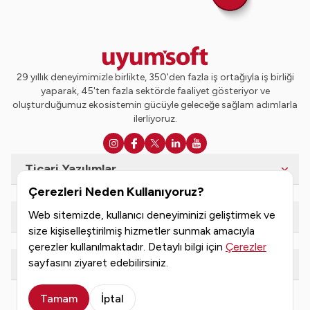
29 yıllık deneyimimizle birlikte, 350'den fazla iş ortağıyla iş birliği
yaparak, 45'ten fazla sektörde faaliyet gösteriyor ve
oluşturduğumuz ekosistemin gücüyle geleceğe sağlam adımlarla
ilerliyoruz.
Ticari Yazılımlar
Çerezleri Neden Kullanıyoruz?
Web sitemizde, kullanıcı deneyiminizi geliştirmek ve
e-Dönüşüm Hizmetleri
size kişiselleştirilmiş hizmetler sunmak amacıyla
çerezler kullanılmaktadır. Detaylı bilgi için
Çerezler
sayfasını ziyaret edebilirsiniz.
Kaynaklar
Tamam
İptal