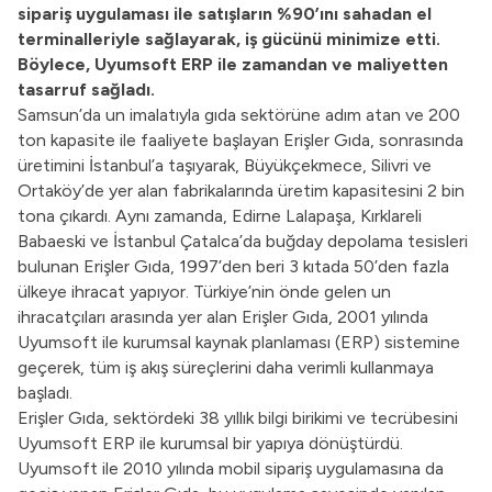
sipariş uygulaması ile satışların %90’ını sahadan el
terminalleriyle sağlayarak, iş gücünü minimize etti.
Böylece, Uyumsoft ERP ile zamandan ve maliyetten
tasarruf sağladı.
Samsun’da un imalatıyla gıda sektörüne adım atan ve 200
ton kapasite ile faaliyete başlayan Erişler Gıda, sonrasında
üretimini İstanbul’a taşıyarak, Büyükçekmece, Silivri ve
Ortaköy’de yer alan fabrikalarında üretim kapasitesini 2 bin
tona çıkardı. Aynı zamanda, Edirne Lalapaşa, Kırklareli
Babaeski ve İstanbul Çatalca’da buğday depolama tesisleri
bulunan Erişler Gıda, 1997’den beri 3 kıtada 50’den fazla
ülkeye ihracat yapıyor. Türkiye’nin önde gelen un
ihracatçıları arasında yer alan Erişler Gıda, 2001 yılında
Uyumsoft ile kurumsal kaynak planlaması (ERP) sistemine
geçerek, tüm iş akış süreçlerini daha verimli kullanmaya
başladı.
Erişler Gıda, sektördeki 38 yıllık bilgi birikimi ve tecrübesini
Uyumsoft ERP ile kurumsal bir yapıya dönüştürdü.
Uyumsoft ile 2010 yılında mobil sipariş uygulamasına da