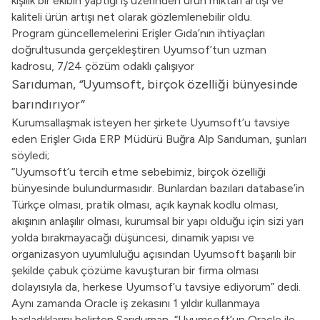
kişilik bir ekibin yaptığı iş üzerinden ürün miktarı artışı ve
kaliteli ürün artışı net olarak gözlemlenebilir oldu.
Program güncellemelerini Erişler Gıda’nın ihtiyaçları
doğrultusunda gerçekleştiren Uyumsof’tun uzman
kadrosu, 7/24 çözüm odaklı çalışıyor
Sarıduman,
“
Uyumsoft, birçok özelliği bünyesinde
barındırıyor
”
Kurumsallaşmak isteyen her şirkete Uyumsoft’u tavsiye
eden Erişler Gıda ERP Müdürü Buğra Alp Sarıduman, şunları
söyledi;
“Uyumsoft’u tercih etme sebebimiz, birçok özelliği
bünyesinde bulundurmasıdır. Bunlardan bazıları database’in
Türkçe olması, pratik olması, açık kaynak kodlu olması,
akışının anlaşılır olması, kurumsal bir yapı olduğu için sizi yarı
yolda bırakmayacağı düşüncesi, dinamik yapısı ve
organizasyon uyumluluğu açısından Uyumsoft başarılı bir
şekilde çabuk çözüme kavuşturan bir firma olması
dolayısıyla da, herkese Uyumsof’u tavsiye ediyorum” dedi.
Aynı zamanda Oracle iş zekasını 1 yıldır kullanmaya
başladıklarını belirten Sarıduman, “Uyumsoft’un Oracle ile