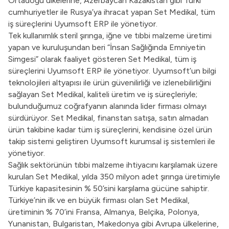
Ortadoğu ülkelerine, Azerbaycan Kazakistan gibi Türki
cumhuriyetler ile Rusya’ya ihracat yapan Set Medikal, tüm
iş süreçlerini Uyumsoft ERP ile yönetiyor.
Tek kullanımlık steril şırınga, iğne ve tıbbi malzeme üretimi
yapan ve kuruluşundan beri “İnsan Sağlığında Emniyetin
Simgesi” olarak faaliyet gösteren Set Medikal, tüm iş
süreçlerini Uyumsoft ERP ile yönetiyor. Uyumsoft’un bilgi
teknolojileri altyapısı ile ürün güvenilirliği ve izlenebilirliğini
sağlayan Set Medikal, kaliteli üretim ve iş süreçleriyle;
bulunduğumuz coğrafyanın alanında lider firması olmayı
sürdürüyor. Set Medikal, finanstan satışa, satın almadan
ürün takibine kadar tüm iş süreçlerini, kendisine özel ürün
takip sistemi geliştiren Uyumsoft kurumsal iş sistemleri ile
yönetiyor.
Sağlık sektörünün tıbbi malzeme ihtiyacını karşılamak üzere
kurulan Set Medikal, yılda 350 milyon adet şırınga üretimiyle
Türkiye kapasitesinin % 50’sini karşılama gücüne sahiptir.
Türkiye’nin ilk ve en büyük firması olan Set Medikal,
üretiminin % 70’ini Fransa, Almanya, Belçika, Polonya,
Yunanistan, Bulgaristan, Makedonya gibi Avrupa ülkelerine,