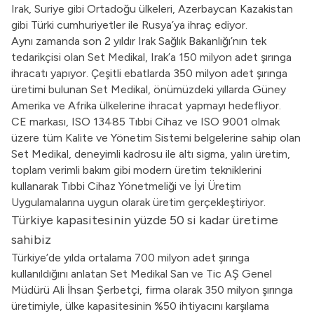
Irak, Suriye gibi Ortadoğu ülkeleri, Azerbaycan Kazakistan
gibi Türki cumhuriyetler ile Rusya’ya ihraç ediyor.
Aynı zamanda son 2 yıldır Irak Sağlık Bakanlığı’nın tek
tedarikçisi olan Set Medikal, Irak’a 150 milyon adet şırınga
ihracatı yapıyor. Çeşitli ebatlarda 350 milyon adet şırınga
üretimi bulunan Set Medikal, önümüzdeki yıllarda Güney
Amerika ve Afrika ülkelerine ihracat yapmayı hedefliyor.
CE markası, ISO 13485 Tıbbi Cihaz ve ISO 9001 olmak
üzere tüm Kalite ve Yönetim Sistemi belgelerine sahip olan
Set Medikal, deneyimli kadrosu ile altı sigma, yalın üretim,
toplam verimli bakım gibi modern üretim tekniklerini
kullanarak Tıbbi Cihaz Yönetmeliği ve İyi Üretim
Uygulamalarına uygun olarak üretim gerçekleştiriyor.
Türkiye kapasitesinin yüzde 50 si kadar üretime
sahibiz
Türkiye’de yılda ortalama 700 milyon adet şırınga
kullanıldığını anlatan Set Medikal San ve Tic AŞ Genel
Müdürü Ali İhsan Şerbetçi, firma olarak 350 milyon şırınga
üretimiyle, ülke kapasitesinin %50 ihtiyacını karşılama