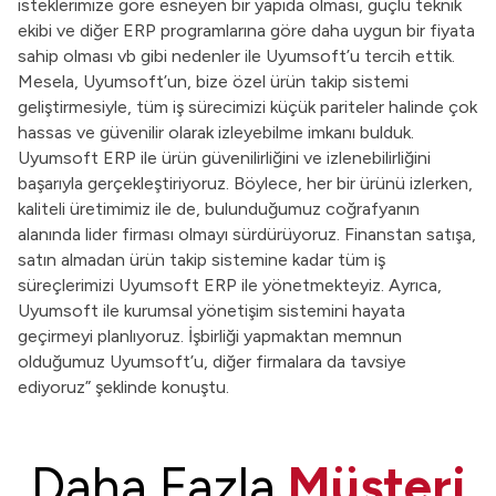
isteklerimize göre esneyen bir yapıda olması, güçlü teknik
ekibi ve diğer ERP programlarına göre daha uygun bir fiyata
sahip olması vb gibi nedenler ile Uyumsoft’u tercih ettik.
Mesela, Uyumsoft’un, bize özel ürün takip sistemi
geliştirmesiyle, tüm iş sürecimizi küçük pariteler halinde çok
hassas ve güvenilir olarak izleyebilme imkanı bulduk.
Uyumsoft ERP ile ürün güvenilirliğini ve izlenebilirliğini
başarıyla gerçekleştiriyoruz. Böylece, her bir ürünü izlerken,
kaliteli üretimimiz ile de, bulunduğumuz coğrafyanın
alanında lider firması olmayı sürdürüyoruz. Finanstan satışa,
satın almadan ürün takip sistemine kadar tüm iş
süreçlerimizi Uyumsoft ERP ile yönetmekteyiz. Ayrıca,
Uyumsoft ile kurumsal yönetişim sistemini hayata
geçirmeyi planlıyoruz. İşbirliği yapmaktan memnun
olduğumuz Uyumsoft’u, diğer firmalara da tavsiye
ediyoruz” şeklinde konuştu.
Daha Fazla
Müşteri