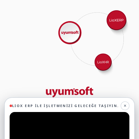
29 yıllık deneyimimizle birlikte, 350'den fazla iş ortağıyla iş birliği
✕
LIOX ERP ILE İŞLETMENIZI GELECEĞE TAŞIYIN.
yaparak, 45'ten fazla sektörde faaliyet gösteriyor ve
oluşturduğumuz ekosistemin gücüyle geleceğe sağlam adımlarla
ilerliyoruz.