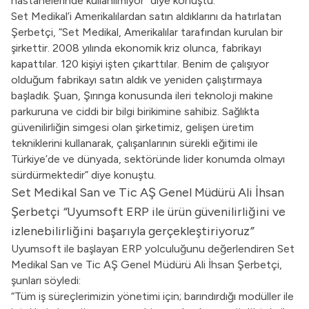
hastanelerinde kullanılmıyor” diye konuştu.
Set Medikal’i Amerikalılardan satın aldıklarını da hatırlatan
Şerbetçi, “Set Medikal, Amerikalılar tarafından kurulan bir
şirkettir. 2008 yılında ekonomik kriz olunca, fabrikayı
kapattılar. 120 kişiyi işten çıkarttılar. Benim de çalışıyor
olduğum fabrikayı satın aldık ve yeniden çalıştırmaya
başladık. Şuan, Şırınga konusunda ileri teknoloji makine
parkuruna ve ciddi bir bilgi birikimine sahibiz. Sağlıkta
güvenilirliğin simgesi olan şirketimiz, gelişen üretim
tekniklerini kullanarak, çalışanlarının sürekli eğitimi ile
Türkiye’de ve dünyada, sektöründe lider konumda olmayı
sürdürmektedir” diye konuştu.
Set Medikal San ve Tic AŞ Genel Müdürü Ali İhsan
Şerbetçi
“
Uyumsoft ERP ile ürün güvenilirliğini ve
izlenebilirliğini başarıyla gerçekleştiriyoruz
”
Uyumsoft ile başlayan ERP yolculuğunu değerlendiren Set
Medikal San ve Tic AŞ Genel Müdürü Ali İhsan Şerbetçi,
şunları söyledi:
“Tüm iş süreçlerimizin yönetimi için; barındırdığı modüller ile