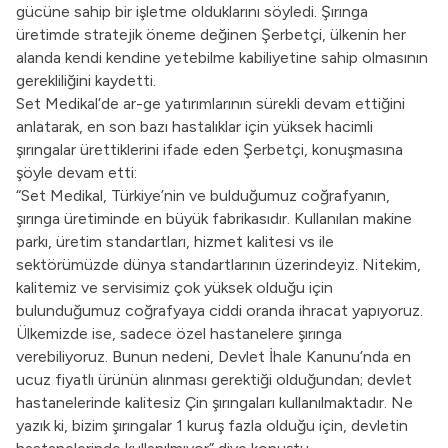
gücüne sahip bir işletme olduklarını söyledi. Şırınga
üretimde stratejik öneme değinen Şerbetçi, ülkenin her
alanda kendi kendine yetebilme kabiliyetine sahip olmasının
gerekliliğini kaydetti.
Set Medikal’de ar-ge yatırımlarının sürekli devam ettiğini
anlatarak, en son bazı hastalıklar için yüksek hacimli
şırıngalar ürettiklerini ifade eden Şerbetçi, konuşmasına
şöyle devam etti:
“Set Medikal, Türkiye’nin ve bulduğumuz coğrafyanın,
şırınga üretiminde en büyük fabrikasıdır. Kullanılan makine
parkı, üretim standartları, hizmet kalitesi vs ile
sektörümüzde dünya standartlarının üzerindeyiz. Nitekim,
kalitemiz ve servisimiz çok yüksek olduğu için
bulunduğumuz coğrafyaya ciddi oranda ihracat yapıyoruz.
Ülkemizde ise, sadece özel hastanelere şırınga
verebiliyoruz. Bunun nedeni, Devlet İhale Kanunu’nda en
ucuz fiyatlı ürünün alınması gerektiği olduğundan; devlet
hastanelerinde kalitesiz Çin şırıngaları kullanılmaktadır. Ne
yazık ki, bizim şırıngalar 1 kuruş fazla olduğu için, devletin