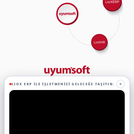
29 yıllık deneyimimizle birlikte, 350'den fazla iş ortağıyla iş birliği
✕
LIOX ERP ILE İŞLETMENIZI GELECEĞE TAŞIYIN.
yaparak, 45'ten fazla sektörde faaliyet gösteriyor ve
oluşturduğumuz ekosistemin gücüyle geleceğe sağlam adımlarla
ilerliyoruz.
Ticari Yazılımlar
Çerezleri Neden Kullanıyoruz?