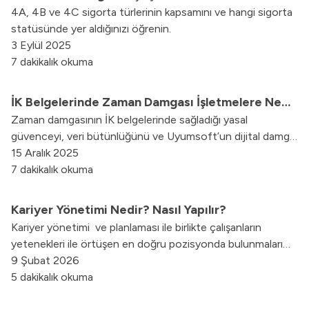
için verimlilik ve hızın anahtarını öğrenin.
4A, 4B ve 4C sigorta türlerinin kapsamını ve hangi sigorta
statüsünde yer aldığınızı öğrenin.
3 Eylül 2025
7 dakikalık okuma
İK Belgelerinde Zaman Damgası İşletmelere Ne
Zaman damgasının İK belgelerinde sağladığı yasal
Sağlar?
güvenceyi, veri bütünlüğünü ve Uyumsoft’un dijital damga
çözümüyle bu sürecin nasıl güvenli hale geldiğini keşfedin.
15 Aralık 2025
7 dakikalık okuma
Kariyer Yönetimi Nedir? Nasıl Yapılır?
Kariyer yönetimi ve planlaması ile birlikte çalışanların
yetenekleri ile örtüşen en doğru pozisyonda bulunmaları
sağlanır. Kariyer yönetimine dair detaylar için içeriğimize
9 Şubat 2026
göz atın.
5 dakikalık okuma