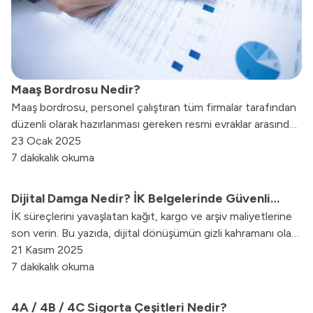
Maaş Bordrosu Nedir?
Maaş bordrosu, personel çalıştıran tüm firmalar tarafından
düzenli olarak hazırlanması gereken resmi evraklar arasında
yer alır. İş Kanunu’nda belirtilen kurallara göre düzenlenmesi
23 Ocak 2025
gereken maaş bordrosu, yasal bir belge olarak kabul
7 dakikalık okuma
edilmesi sebebiyle büyük önem taşır.
Dijital Damga Nedir? İK Belgelerinde Güvenli
İK süreçlerini yavaşlatan kağıt, kargo ve arşiv maliyetlerine
Dijital Dönüşüm
son verin. Bu yazıda, dijital dönüşümün gizli kahramanı olan
Dijital Damga teknolojisini mercek altına alıyoruz. Dijital
21 Kasım 2025
Damganın ne olduğunu, kurumsal belgelerinize nasıl yasal
7 dakikalık okuma
geçerlilik ve kriptografik güvenlik sağladığını keşfedin. İş
sözleşmelerinden maaş bordrolarına kadar tüm İK süreçleri
4A / 4B / 4C Sigorta Çeşitleri Nedir?