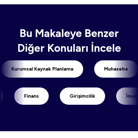
Bu Makaleye Benzer
Diğer Konuları İncele
Kurumsal Kaynak Planlama
Muhaseb
Finans
Girişimcilik
İnsan Kay