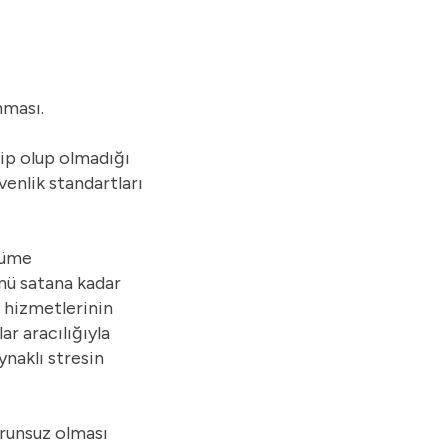
nması.
hip olup olmadığı
venlik standartları
özüme
ünü satana kadar
i hizmetlerinin
ar aracılığıyla
naklı stresin
orunsuz olması