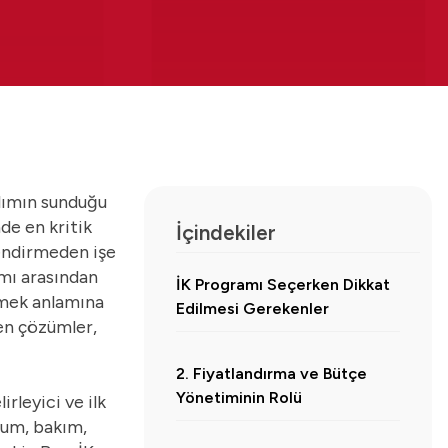
ılımın sunduğu
de en kritik
İçindekiler
endirmeden işe
amı arasından
İK Programı Seçerken Dikkat
emek anlamına
Edilmesi Gerekenler
en çözümler,
2. Fiyatlandırma ve Bütçe
Yönetiminin Rolü
irleyici ve ilk
ulum, bakım,