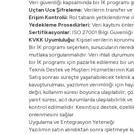
Veri güvenliği kapsamında bir İK programı şu
Uçtan Uca Şifreleme:
Verilerin transfer ve
Erişim Kontrolü:
Rol tabanlı yetkilendirme ile
Yedekleme Prosedürleri:
Veri kaybını önle
Sertifikasyonlar:
ISO 27001 Bilgi Güvenliği 
KVKK Uyumluluğu:
Kişisel verilerin korunm
Bir İK programı seçerken, sunucuların nerede 
mutlaka sorgulanmalıdır. Veri ihlali durumun
bir İK programı için pazarlık edilemez bir un
Teknik Destek ve Müşteri Hizmetlerinin Kal
Satış sonrası süreçte yaşanabilecek teknik ak
kavuşturulması, yazılımın verimliliği için ha
değil, kullanım süresi boyunca ulaşılabilir, 
yanıt süresi, acil durumlarda ulaşılabilirlik v
kontrol edilmelidir. Kesintisiz destek, özelli
önlenmesini sağlar.
Uygulama ve Entegrasyon Yeteneği
Yazılımın satın alındıktan sonra işletmeye k