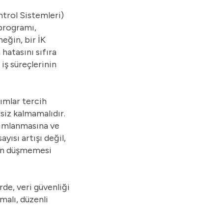
8. Uygulama ve Entegrasyon
trol Sistemleri)
Yeteneği
 programı,
eğin, bir İK
9. Piyasada İK Programlarına
hatasını sıfıra
Genel Bakış ve Kullanıcı
iş süreçlerinin
Yorumları
ımlar tercih
10. Son Kararı Verirken
siz kalmamalıdır.
Dikkat Edilmesi Gereken
anımlanmasına ve
Diğer Hususlar
yısı artışı değil,
10.1.
Raporlama ve Analiz Yetenekleri
nın düşmemesi
11. İK Programı Seçiminin
10.2.
Mobil Erişim Kolaylığı
Uzun Vadeli Etkileri
rde, veri güvenliği
malı, düzenli