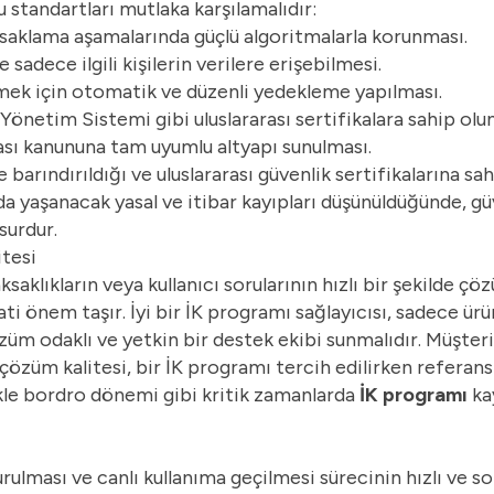
 standartları mutlaka karşılamalıdır:
 saklama aşamalarında güçlü algoritmalarla korunması.
 sadece ilgili kişilerin verilere erişebilmesi.
mek için otomatik ve düzenli yedekleme yapılması.
Yönetim Sistemi gibi uluslararası sertifikalara sahip olu
ası kanununa tam uyumlu altyapı sunulması.
barındırıldığı ve uluslararası güvenlik sertifikalarına sa
da yaşanacak yasal ve itibar kayıpları düşünüldüğünde, gü
surdur.
itesi
saklıkların veya kullanıcı sorularının hızlı bir şekilde ç
yati önem taşır. İyi bir İK programı sağlayıcısı, sadece ür
çözüm odaklı ve yetkin bir destek ekibi sunmalıdır. Müşter
e çözüm kalitesi, bir İK programı tercih edilirken referansl
kle
bordro
dönemi gibi kritik zamanlarda
İK programı
kay
urulması ve canlı kullanıma geçilmesi sürecinin hızlı ve s