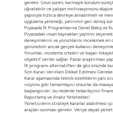
gerekir. Uzun süren, karmaşık kurulum süreçl
uğratabilir ve çalışan motivasyonunu düşürebi
yapısıyla hızlıca devreye alınabilmeli ve mev
uygulama yeteneği, yatırımın geri dönüş süre
Piyasada İK Programlarına Genel Bakış ve Ku
Piyasadaki insan kaynakları yazılımı seçenekl
deneyimlerini ve yorumlarını incelemek en 
görünebilir ancak gerçek kullanıcı deneyimler
forumlar, inceleme siteleri ve başarı hikaye
objektif veriler sağlar. Pazar araştırması y
İK programı alternatifleri de göz önünde bul
Son Kararı Verirken Dikkat Edilmesi Gereke
Karar aşamasında teknik özelliklerin yanı sı
vizyonu gibi tamamlayıcı unsurlar da masaya y
başlangıcıdır; bu nedenle tedarikçinin finan
Raporlama ve Analiz Yetenekleri
Yöneticilerin stratejik kararlar alabilmesi iç
araçları sunması gerekir. Veriye dayalı yönet