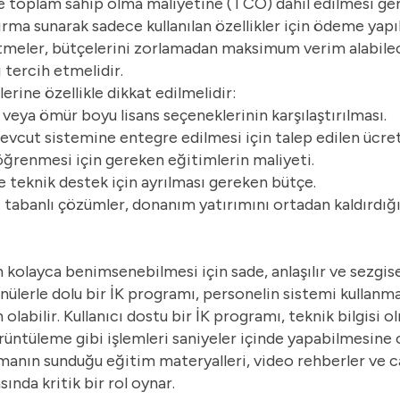
e toplam sahip olma maliyetine (TCO) dahil edilmesi gere
ırma sunarak sadece kullanılan özellikler için ödeme yap
letmeler, bütçelerini zorlamadan maksimum verim alabilece
 tercih etmelidir.
rine özellikle dikkat edilmelidir:
 veya ömür boyu lisans seçeneklerinin karşılaştırılması.
vcut sistemine entegre edilmesi için talep edilen ücret
ğrenmesi için gereken eğitimlerin maliyeti.
e teknik destek için ayrılması gereken bütçe.
 tabanlı çözümler, donanım yatırımını ortadan kaldırdığı
n kolayca benimsenebilmesi için sade, anlaşılır ve sezgisel
ülerle dolu bir İK programı, personelin sistemi kullanma
n olabilir. Kullanıcı dostu bir İK programı, teknik bilgisi
örüntüleme gibi işlemleri saniyeler içinde yapabilmesine o
irmanın sunduğu eğitim materyalleri, video rehberler ve c
sında kritik bir rol oynar.