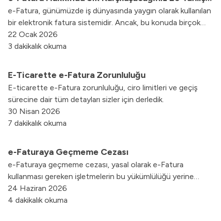
e-Fatura, günümüzde iş dünyasında yaygın olarak kullanılan
Bilgi
bir elektronik fatura sistemidir. Ancak, bu konuda birçok
yanlış bilgi dolaşmaktadır.
22 Ocak 2026
3 dakikalık okuma
E-Ticarette e-Fatura Zorunluluğu
E-ticarette e-Fatura zorunluluğu, ciro limitleri ve geçiş
sürecine dair tüm detayları sizler için derledik.
30 Nisan 2026
7 dakikalık okuma
e-Faturaya Geçmeme Cezası
e-Faturaya geçmeme cezası, yasal olarak e-Fatura
kullanması gereken işletmelerin bu yükümlülüğü yerine
getirmemesi durumunda uygulanan para cezalarını kapsar.
24 Haziran 2026
Vergi Usul Kanunu çerçevesinde belirlenen kriterlere
4 dakikalık okuma
rağmen e-Faturaya geçmeyen şirketler, her bir fatura için