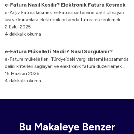
belirli tutarlarda ceza ödemek zorunda kalır.
e-Fatura Nasıl Kesilir? Elektronik Fatura Kesmek
e-Arşiv Fatura kesmek, e-Fatura sistemine dahil olmayan
kişi ve kurumlara elektronik ortamda fatura düzenlemek
amacıyla kullanılan bir yöntemdir. Bu sistem, özellikle
2 Eylül 2025
bireysel müşterilere veya e-Fatura mükellefi olmayan
4 dakikalık okuma
işletmelere dijital fatura kesme imkanı sunar.
e-Fatura Mükellefi Nedir? Nasıl Sorgulanır?
e-Fatura mükellefleri, Türkiye’deki vergi sistemi kapsamında
belirli kriterleri sağlayan ve elektronik fatura düzenlemek
zorunda olan kurum ve kişilerdir.
15 Haziran 2026
4 dakikalık okuma
Bu Makaleye Benzer