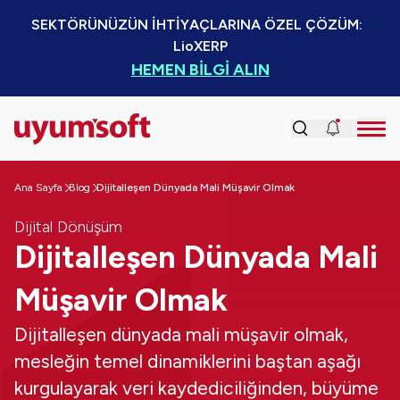
SEKTÖRÜNÜZÜN İHTİYAÇLARINA ÖZEL ÇÖZÜM:  
LioXERP
HEMEN BİLGİ ALIN
Ana Sayfa
Blog
Dijitalleşen Dünyada Mali Müşavir Olmak
Dijital Dönüşüm
Dijitalleşen Dünyada Mali
Müşavir Olmak
Dijitalleşen dünyada mali müşavir olmak,
mesleğin temel dinamiklerini baştan aşağı
kurgulayarak veri kaydediciliğinden, büyüme