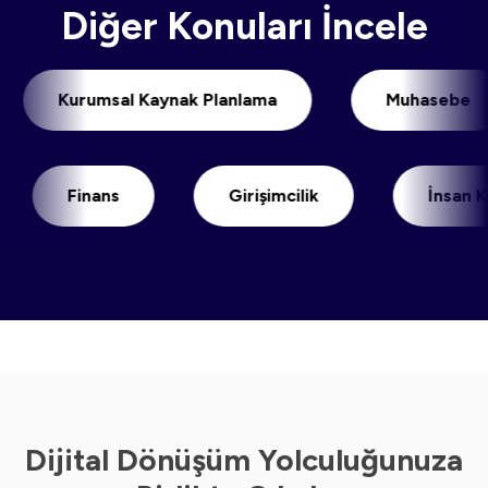
Diğer Konuları İncele
i
Kurumsal Kaynak Planlama
Muha
Finans
Girişimcilik
İnsan Kaynakla
Dijital Dönüşüm Yolculuğunuza