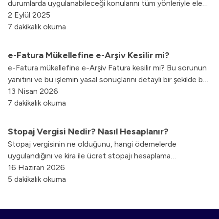
durumlarda uygulanabileceği konularını tüm yönleriyle ele
aldık.
2 Eylül 2025
7 dakikalık okuma
e-Fatura Mükellefine e-Arşiv Kesilir mi?
e-Fatura mükellefine e-Arşiv Fatura kesilir mi? Bu sorunun
yanıtını ve bu işlemin yasal sonuçlarını detaylı bir şekilde bu
blog yazımızda bulabilirsiniz.
13 Nisan 2026
7 dakikalık okuma
Stopaj Vergisi Nedir? Nasıl Hesaplanır?
Stopaj vergisinin ne olduğunu, hangi ödemelerde
uygulandığını ve kira ile ücret stopajı hesaplama
yöntemlerini bu içeriğimizde derledik.
16 Haziran 2026
5 dakikalık okuma