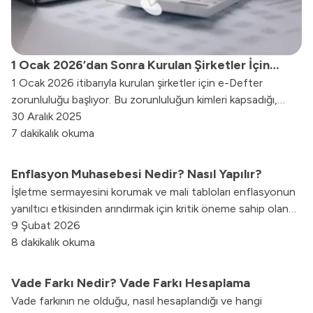
1 Ocak 2026’dan Sonra Kurulan Şirketler İçin
1 Ocak 2026 itibarıyla kurulan şirketler için e-Defter
Elektronik Defter Sistemi Zorunluluğu Başlıyor!
zorunluluğu başlıyor. Bu zorunluluğun kimleri kapsadığı,
geçiş süreleri ve ETDS-e-Defter ilişkisini bu içerikte
30 Aralık 2025
özetledik.
7 dakikalık okuma
Enflasyon Muhasebesi Nedir? Nasıl Yapılır?
İşletme sermayesini korumak ve mali tabloları enflasyonun
yanıltıcı etkisinden arındırmak için kritik öneme sahip olan
enflasyon muhasebesi süreçlerini ve uygulama adımlarını
9 Şubat 2026
inceleyin.
8 dakikalık okuma
Vade Farkı Nedir? Vade Farkı Hesaplama
Vade farkının ne olduğu, nasıl hesaplandığı ve hangi