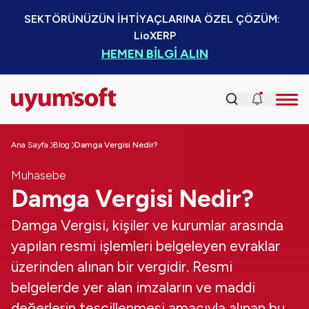
SEKTÖRÜNÜZÜN İHTİYAÇLARINA ÖZEL ÇÖZÜM:  
LioXERP
HEMEN BİLGİ ALIN
Ana Sayfa
Blog
Damga Vergisi Nedir?
Muhasebe
Damga Vergisi Nedir?
Damga Vergisi, kişiler ve kurumlar arasında
yapılan resmi işlemleri belgeleyen evraklar
üzerinden alınan bir vergidir. Resmi
belgelerde yer alan imzaların ve maddi
değerlerin tescillenmesi amacıyla alınan bu