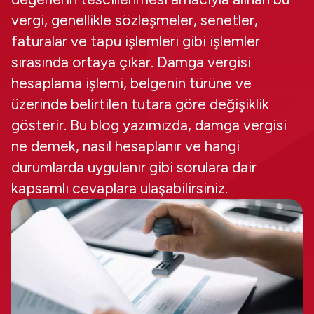
vergi, genellikle sözleşmeler, senetler,
faturalar ve tapu işlemleri gibi işlemler
sırasında ortaya çıkar. Damga vergisi
hesaplama işlemi, belgenin türüne ve
üzerinde belirtilen tutara göre değişiklik
gösterir. Bu blog yazımızda, damga vergisi
ne demek, nasıl hesaplanır ve hangi
durumlarda uygulanır gibi sorulara dair
kapsamlı cevaplara ulaşabilirsiniz.