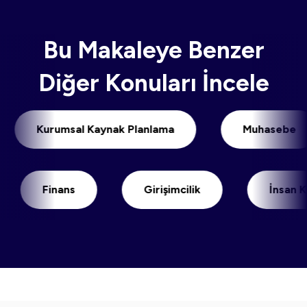
Bu Makaleye Benzer
Diğer Konuları İncele
Kurumsal Kaynak Planlama
Muhas
Finans
Girişimcilik
İnsan Kaynakl