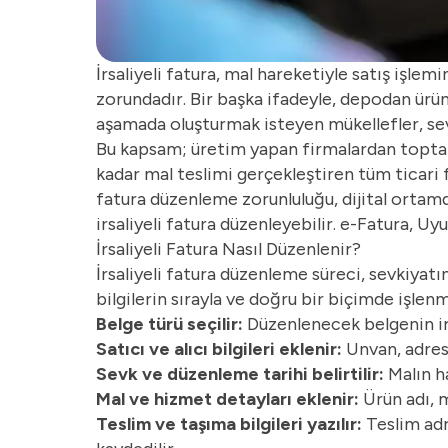
İrsaliyeli fatura, mal hareketiyle satış işl
zorundadır. Bir başka ifadeyle, depodan ürün 
aşamada oluşturmak isteyen mükellefler, sevk 
Bu kapsam; üretim yapan firmalardan toptan
kadar mal teslimi gerçekleştiren tüm ticari fa
fatura düzenleme zorunluluğu, dijital ortamda
irsaliyeli fatura düzenleyebilir.
e-Fatura
, Uy
İrsaliyeli Fatura Nasıl Düzenlenir?
İrsaliyeli fatura düzenleme süreci, sevkiyatı
bilgilerin sırayla ve doğru bir biçimde işlen
Belge türü seçilir:
Düzenlenecek belgenin irsa
Satıcı ve alıcı bilgileri eklenir:
Unvan, adres,
Sevk ve düzenleme tarihi belirtilir:
Malın ha
Mal ve hizmet detayları eklenir:
Ürün adı, mi
Teslim ve taşıma bilgileri yazılır:
Teslim adre