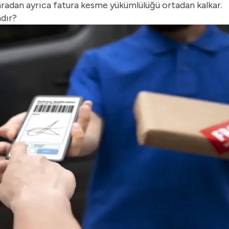
nradan ayrıca fatura kesme yükümlülüğü ortadan kalkar.
adır?